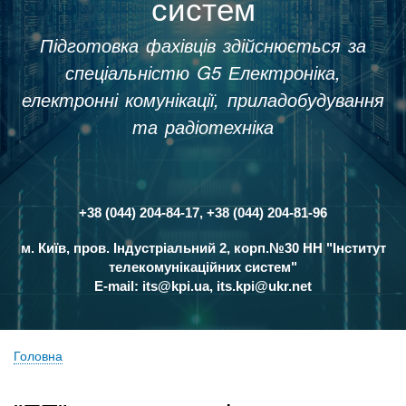
систем
Підготовка фахівців здійснюється за
спеціальністю G5 Електроніка,
електронні комунікації, приладобудування
та радіотехніка
+38 (044) 204-84-17, +38 (044) 204-81-96
Контакти
м. Київ, пров. Індустріальний 2, корп.№30 НН "Інститут
телекомунікаційних систем"
E-mail:
its@kpi.ua
,
its.kpi@ukr.net
Головна
Рядок
навіґації