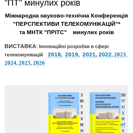
"ПТ" минулих років
Міжнародна науково-технічна Конференція
"
ПЕРСПЕКТИВИ ТЕЛЕКОМУНІКАЦІЙ
"*
та МНТК "ПРІТС" минулих років
ВИСТАВКА
: Інноваційні розробки в сфері
2018
,
2019
,
2021
,
2022
2023
телекомунікацій
,
,
2024
2025
2026
,
,
З
ЗВ
ВІ
ІТ
Т
XІ
X
Х
Х
М
М
НТ
Н
К