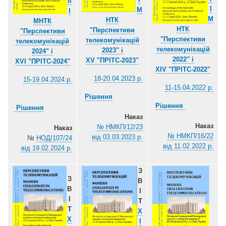
IІ
I
М
І
М
НТК
МНТК
НТК
"Перспективи
"Перспективи
"Перспективи
телекомунікацій
телекомунікацій
телекомунікацій
2023" і
2024" і
2022" і
ХV "ПРІТС-2023"
ХVІ "ПРІТС-2024"
ХІV "ПРІТС-2022"
18-20.04.2023 р.
15-19.04.2024 р.
11-15.04.2022 р.
Рішення
Рішення
Рішення
Наказ
Наказ
№ НМКП/12/23
Наказ
№ НМКП/16/22
від 03.03.2023 р.
№
НОД/107/24
від 11.02.2022 р.
від 19.02.2024 р.
З
З
В
В
І
І
Т
Т
X
X
І