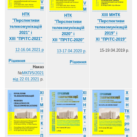
V
V
М
М
НТК
XIII МНТК
НТК
"Перспективи
"Перспективи
"Перспективи
телекомунікацій
телекомунікацій
телекомунікацій
2021" і
2019" і
2020" і
ХІІІ "ПРІТС-2021"
ХІ "ПРІТС-2019"
ХІІ "ПРІТС-2020"
12-16.04.2021 р
15-19.04.2019 р.
13-17.04.2020 р
.
Рішення
Рішення
Наказ
№
МКП/5/2021
від 22.01.2021
р.
XI
XI
X
I
М
М
М
Н
Н
Н
Т
ТК
Т
К
"П
К
"
ро
"
П
бл
П
р
е