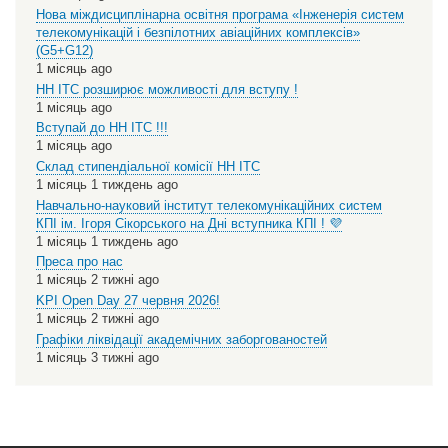
Нова міждисциплінарна освітня програма «Інженерія систем
телекомунікацій і безпілотних авіаційних комплексів»
(G5+G12)
1 місяць ago
НН ІТС розширює можливості для вступу !
1 місяць ago
Вступай до НН ІТС !!!
1 місяць ago
Склад стипендіальної комісії НН ІТС
1 місяць 1 тиждень ago
Навчально-науковий інститут телекомунікаційних систем
КПІ ім. Ігоря Сікорського на Дні вступника КПІ ! 💜
1 місяць 1 тиждень ago
Преса про нас
1 місяць 2 тижні ago
KPI Open Day 27 червня 2026!
1 місяць 2 тижні ago
Графіки ліквідації академічних заборгованостей
1 місяць 3 тижні ago