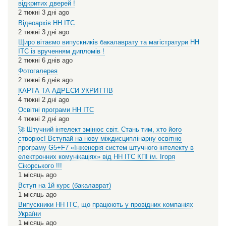
відкритих дверей !
2 тижні 3 дні ago
Відеоархів НН ІТС
2 тижні 3 дні ago
Щиро вітаємо випускників бакалаврату та магістратури НН
ІТС із врученням дипломів !
2 тижні 6 днів ago
Фотогалерея
2 тижні 6 днів ago
КАРТА ТА АДРЕСИ УКРИТТІВ
4 тижні 2 дні ago
Освітні програми НН ІТС
4 тижні 2 дні ago
🚀 Штучний інтелект змінює світ. Стань тим, хто його
створює! Вступай на нову міждисциплінарну освітню
програму G5+F7 «Інженерія систем штучного інтелекту в
електронних комунікаціях» від НН ІТС КПІ ім. Ігоря
Сікорського !!!
1 місяць ago
Вступ на 1й курс (бакалаврат)
1 місяць ago
Випускники НН ІТС, що працюють у провідних компаніях
України
1 місяць ago