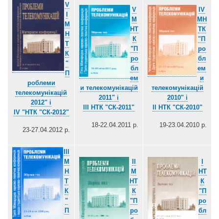
V
V
ІV
І
М
МН
М
НТ
ТК
Н
К
"П
Т
"П
ро
К
ро
бл
"
бл
ем
П
ем
и
роблеми
и телекомунікацій
телекомунікацій
телекомунікацій
2011" і
2010" і
2012" і
ІІІ НТК "СК-2011"
ІІ НТК "СК-2010"
ІV "НТК "СК-2012"
18-22.04.2011 р.
19-23.04.2010 р.
23-27.04.2012 р.
III
М
II
І
Н
М
НТ
Т
НТ
К
К
К
"П
"
"П
ро
П
ро
бл