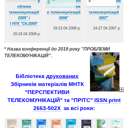
р
бл
ем
облеми
ем
и
телекомунікацій
и телекомунікацій
телекомунікацій
2009" і
2008"
2007"
І НТК "СК-2009"
19-23.04.2008 р.
24-27.04.2007 р.
20-24.04.2009 р.
*
Назва конференції до 2019 року "ПРОБЛЕМИ
ТЕЛЕКОМУНІКАЦІЙ".
Бібліотека
друкованих
Збірників матеріалів МНТК
"ПЕРСПЕКТИВИ
ТЕЛЕКОМУНІКАЦІЙ" та "ПРІТС"
ISSN print
2663-502X
за всі роки: