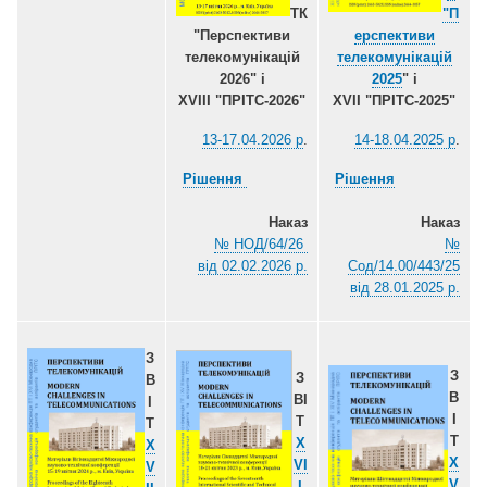
ТК
"П
"Перспективи
ерспективи
телекомунікацій
телекомунікацій
2026" і
2025
" і
ХVІІІ "ПРІТС-2026"
ХVІІ "ПРІТС-2025"
13-17.04.2026 р
.
14-18.04.2025 р
.
Рішення
Рішення
Наказ
Наказ
№ НОД/64/26
№
від 02.02.2026 р.
Сод/14.00/443/25
від 28.01.2025 р.
З
З
З
В
В
ВІ
І
І
Т
Т
Т
X
X
X
VI
V
V
І