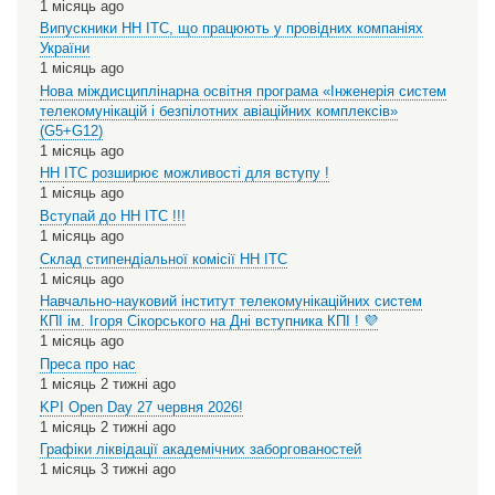
1 місяць ago
Випускники НН ІТС, що працюють у провідних компаніях
України
1 місяць ago
Нова міждисциплінарна освітня програма «Інженерія систем
телекомунікацій і безпілотних авіаційних комплексів»
(G5+G12)
1 місяць ago
НН ІТС розширює можливості для вступу !
1 місяць ago
Вступай до НН ІТС !!!
1 місяць ago
Склад стипендіальної комісії НН ІТС
1 місяць ago
Навчально-науковий інститут телекомунікаційних систем
КПІ ім. Ігоря Сікорського на Дні вступника КПІ ! 💜
1 місяць ago
Преса про нас
1 місяць 2 тижні ago
KPI Open Day 27 червня 2026!
1 місяць 2 тижні ago
Графіки ліквідації академічних заборгованостей
1 місяць 3 тижні ago