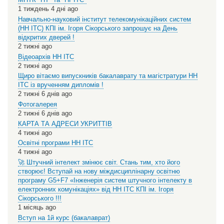
1 тиждень 4 дні ago
Навчально-науковий інститут телекомунікаційних систем
(НН ІТС) КПІ ім. Ігоря Сікорського запрошує на День
відкритих дверей !
2 тижні ago
Відеоархів НН ІТС
2 тижні ago
Щиро вітаємо випускників бакалаврату та магістратури НН
ІТС із врученням дипломів !
2 тижні 6 днів ago
Фотогалерея
2 тижні 6 днів ago
КАРТА ТА АДРЕСИ УКРИТТІВ
4 тижні ago
Освітні програми НН ІТС
4 тижні ago
🚀 Штучний інтелект змінює світ. Стань тим, хто його
створює! Вступай на нову міждисциплінарну освітню
програму G5+F7 «Інженерія систем штучного інтелекту в
електронних комунікаціях» від НН ІТС КПІ ім. Ігоря
Сікорського !!!
1 місяць ago
Вступ на 1й курс (бакалаврат)