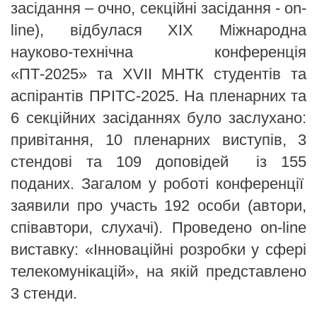
засідання – очно, секційні засідання - on-
line), відбулася ХІХ Міжнародна
науково-технічна конференція
«ПТ-2025» та ХVІІ МНТК студентів та
аспірантів ПРІТС-2025. На пленарних та
6 секційних засіданнях було заслухано:
привітання, 10 пленарних виступів, 3
стендові та 10
9
доповідей із
155
поданих. Загалом у роботі конференції
заявили про участь 192 особи (автори,
співавтори, слухачі). Проведено on-line
виставку: «Інноваційні розробки у сфері
телекомунікацій», на якій представлено
3
стенди.