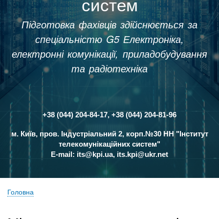
систем
Підготовка фахівців здійснюється за
спеціальністю G5 Електроніка,
електронні комунікації, приладобудування
та радіотехніка
+38 (044) 204-84-17, +38 (044) 204-81-96
Контакти
м. Київ, пров. Індустріальний 2, корп.№30 НН "Інститут
телекомунікаційних систем"
E-mail:
its@kpi.ua
,
its.kpi@ukr.net
Головна
Рядок
навіґації