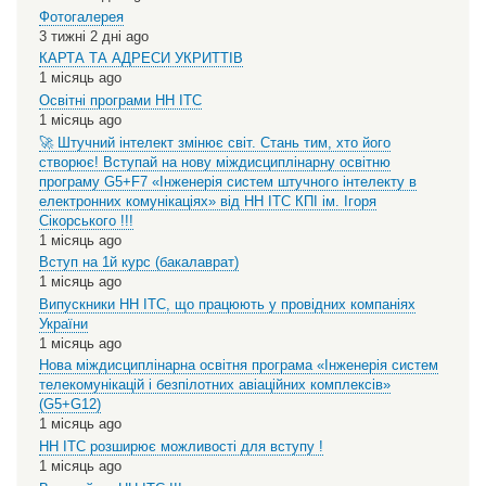
Фотогалерея
3 тижні 2 дні ago
КАРТА ТА АДРЕСИ УКРИТТІВ
1 місяць ago
Освітні програми НН ІТС
1 місяць ago
🚀 Штучний інтелект змінює світ. Стань тим, хто його
створює! Вступай на нову міждисциплінарну освітню
програму G5+F7 «Інженерія систем штучного інтелекту в
електронних комунікаціях» від НН ІТС КПІ ім. Ігоря
Сікорського !!!
1 місяць ago
Вступ на 1й курс (бакалаврат)
1 місяць ago
Випускники НН ІТС, що працюють у провідних компаніях
України
1 місяць ago
Нова міждисциплінарна освітня програма «Інженерія систем
телекомунікацій і безпілотних авіаційних комплексів»
(G5+G12)
1 місяць ago
НН ІТС розширює можливості для вступу !
1 місяць ago