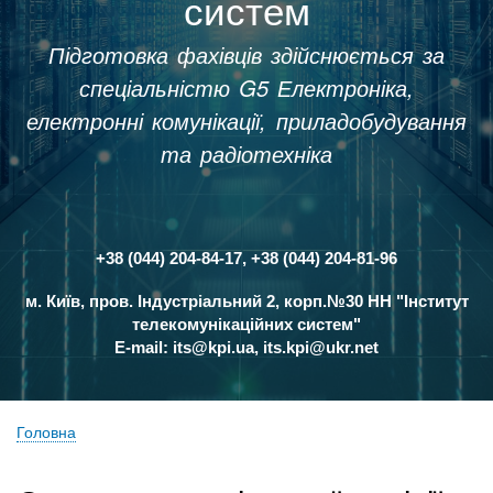
систем
Підготовка фахівців здійснюється за
спеціальністю G5 Електроніка,
електронні комунікації, приладобудування
та радіотехніка
+38 (044) 204-84-17, +38 (044) 204-81-96
Контакти
м. Київ, пров. Індустріальний 2, корп.№30 НН "Інститут
телекомунікаційних систем"
E-mail:
its@kpi.ua
,
its.kpi@ukr.net
Головна
Рядок
навіґації