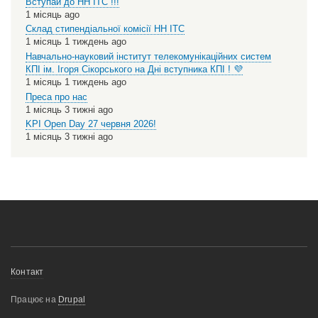
Вступай до НН ІТС !!!
1 місяць ago
Склад стипендіальної комісії НН ІТС
1 місяць 1 тиждень ago
Навчально-науковий інститут телекомунікаційних систем
КПІ ім. Ігоря Сікорського на Дні вступника КПІ ! 💜
1 місяць 1 тиждень ago
Преса про нас
1 місяць 3 тижні ago
KPI Open Day 27 червня 2026!
1 місяць 3 тижні ago
Меню
Контакт
нижнього
Працює на
Drupal
колонтитулу