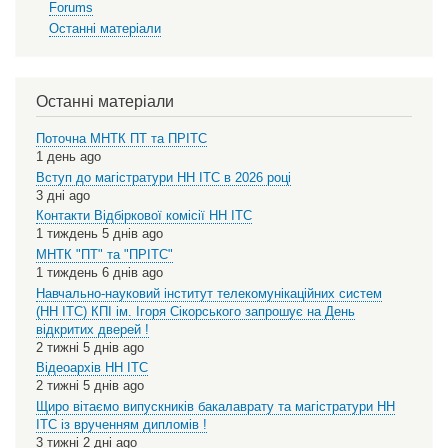
Forums
Останні матеріали
Останні матеріали
Поточна МНТК ПТ та ПРІТС
1 день ago
Вступ до магістратури НН ІТС в 2026 році
3 дні ago
Контакти Відбіркової комісії НН ІТС
1 тиждень 5 днів ago
МНТК "ПТ" та "ПРІТС"
1 тиждень 6 днів ago
Навчально-науковий інститут телекомунікаційних систем
(НН ІТС) КПІ ім. Ігоря Сікорського запрошує на День
відкритих дверей !
2 тижні 5 днів ago
Відеоархів НН ІТС
2 тижні 5 днів ago
Щиро вітаємо випускників бакалаврату та магістратури НН
ІТС із врученням дипломів !
3 тижні 2 дні ago