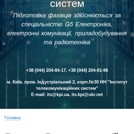
систем
Підготовка фахівців здійснюється за
спеціальністю G5 Електроніка,
електронні комунікації, приладобудування
та радіотехніка
+38 (044) 204-84-17, +38 (044) 204-81-96
Контакти
м. Київ, пров. Індустріальний 2, корп.№30 НН "Інститут
телекомунікаційних систем"
E-mail:
its@kpi.ua
,
its.kpi@ukr.net
Головна
Рядок
навіґації