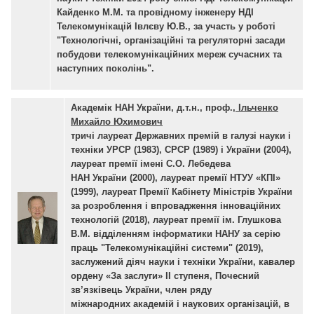
Кайденко М.М. та провідному інженеру НДІ
Телекомунікацій Івлєву Ю.В., за участь у роботі
"Технологічні, організаційні та регуляторні засади
побудови телекомунікаційних мереж сучасних та
наступних поколінь".
Академік НАН України, д.т.н., проф.,
Ільченко
Михайло Юхимович
тричі лауреат Державних премій в галузі науки і
техніки УРСР (1983), СРСР (1989) і України (2004),
лауреат премії імені С.О. Лебедева
НАН України (2000), лауреат премії НТУУ «КПІ»
(1999), лауреат Премії Кабінету Міністрів України
за розроблення і впровадження інноваційних
технологій (2018), лауреат премії ім. Глушкова
В.М. відділенням інформатики НАНУ за серію
праць "Телекомунікаційні системи" (2019),
заслужений діяч науки і техніки України, кавалер
ордену «За заслуги» II ступеня, Почесний
зв’язківець України, член ряду
міжнародних академій і наукових організацій, в