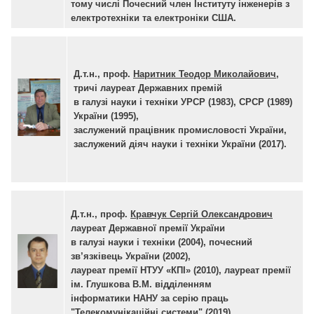
тому числі Почесний член Інституту інженерів з
електротехніки та електроніки США.
Д.т.н., проф.
Наритник Теодор Миколайович
,
тричі лауреат Державних премій
в галузі науки і техніки УРСР (1983), СРСР (1989)
України (1995),
заслужений працівник промисловості України,
заслужений діяч науки і техніки України (2017).
Д.т.н., проф.
Кравчук Сергій Олександрович
лауреат Державної премії України
в галузі науки і техніки (2004),
почесний
зв’язківець України (2002),
лауреат премії НТУУ «КПІ» (2010), лауреат премії
ім. Глушкова В.М. відділенням
інформатики НАНУ за серію праць
"Телекомунікаційні системи" (2019).