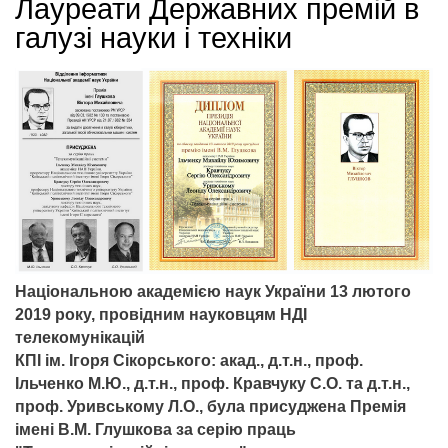
Лауреати Державних премій в
галузі науки і техніки
Національною академією наук України
13 лютого
2019 року, провідним науковцям НДІ
телекомунікацій
КПІ ім. Ігоря Сікорського: акад., д.т.н., проф.
Ільченко М.Ю., д.т.н., проф. Кравчуку С.О. та д.т.н.,
проф. Уривському Л.О., була присуджена Премія
імені В.М. Глушкова за серію праць