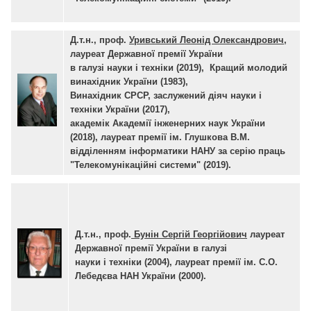
Д.т.н., проф.
Уривський Леонід Олександрович
,
лауреат Державної премії України
в галузі науки і техніки (2019), Кращий молодий
винахідник України (1983),
Винахідник СРСР, заслужений діяч науки і
техніки України (2017),
академік Академії інженерних наук України
(2018), лауреат премії ім. Глушкова В.М.
відділенням інформатики НАНУ за серію праць
"Телекомунікаційні системи" (2019).
Д.т.н., проф.
Бунін Сергій Георгійович
лауреат
Державної премії України в галузі
науки і техніки (2004), лауреат премії ім. С.О.
Лебедєва НАН України (2000).