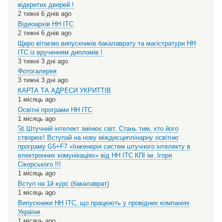
відкритих дверей !
2 тижні 6 днів ago
Відеоархів НН ІТС
2 тижні 6 днів ago
Щиро вітаємо випускників бакалаврату та магістратури НН
ІТС із врученням дипломів !
3 тижні 3 дні ago
Фотогалерея
3 тижні 3 дні ago
КАРТА ТА АДРЕСИ УКРИТТІВ
1 місяць ago
Освітні програми НН ІТС
1 місяць ago
🚀 Штучний інтелект змінює світ. Стань тим, хто його
створює! Вступай на нову міждисциплінарну освітню
програму G5+F7 «Інженерія систем штучного інтелекту в
електронних комунікаціях» від НН ІТС КПІ ім. Ігоря
Сікорського !!!
1 місяць ago
Вступ на 1й курс (бакалаврат)
1 місяць ago
Випускники НН ІТС, що працюють у провідних компаніях
України
1 місяць ago