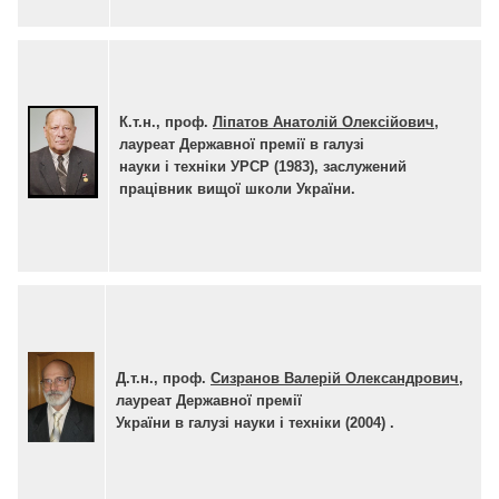
К.т.н., проф.
Ліпатов Анатолій Олексійович
,
лауреат Державної премії в галузі
науки і техніки УРСР (1983), заслужений
працівник вищої школи України
.
Д.т.н.
, проф.
Сизранов Валерій Олександрович
,
лауреат Державної премії
України в галузі науки і техніки (2004)
.