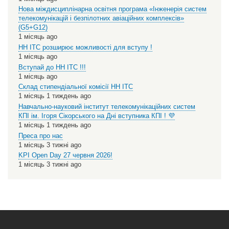
Нова міждисциплінарна освітня програма «Інженерія систем
телекомунікацій і безпілотних авіаційних комплексів»
(G5+G12)
1 місяць ago
НН ІТС розширює можливості для вступу !
1 місяць ago
Вступай до НН ІТС !!!
1 місяць ago
Склад стипендіальної комісії НН ІТС
1 місяць 1 тиждень ago
Навчально-науковий інститут телекомунікаційних систем
КПІ ім. Ігоря Сікорського на Дні вступника КПІ ! 💜
1 місяць 1 тиждень ago
Преса про нас
1 місяць 3 тижні ago
KPI Open Day 27 червня 2026!
1 місяць 3 тижні ago