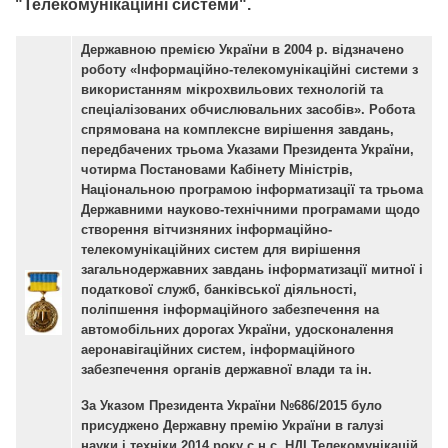
"Телекомунікаційні системи".
Державною премією України в 2004 р. відзначено
роботу «Інформаційно-телекомунікаційні системи з
використанням мікрохвильових технологій та
спеціалізованих обчислювальних засобів». Робота
спрямована на комплексне вирішення завдань,
передбачених трьома Указами Президента України,
чотирма Постановами Кабінету Міністрів,
Національною програмою інформатизації та трьома
Державними науково-технічними програмами щодо
створення вітчизняних інформаційно-
телекомунікаційних систем для вирішення
загальнодержавних завдань інформатизації митної і
податкової служб, банківської діяльності,
поліпшення інформаційного забезпечення на
автомобільних дорогах України, удосконалення
аеронавігаційних систем, інформаційного
забезпечення органів державної влади та ін.
За Указом Президента України №686/2015 було
присуджено Державну премію України в галузі
науки і техніки 2014 року с.н.с. НДІ Телекомунікацій