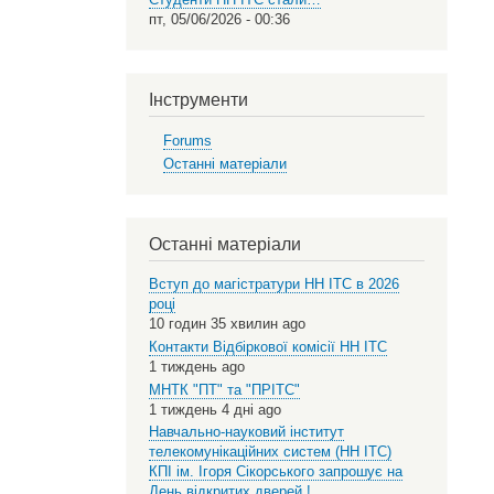
пт, 05/06/2026 - 00:36
Інструменти
Forums
Останні матеріали
Останні матеріали
Вступ до магістратури НН ІТС в 2026
році
10 годин 35 хвилин ago
Контакти Відбіркової комісії НН ІТС
1 тиждень ago
МНТК "ПТ" та "ПРІТС"
1 тиждень 4 дні ago
Навчально-науковий інститут
телекомунікаційних систем (НН ІТС)
КПІ ім. Ігоря Сікорського запрошує на
День відкритих дверей !