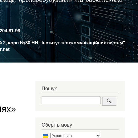
 204-81-96
ий 2, корп.№30 НН "Інститут телекомунікаційних систем"
r.net
Пошук
Пошук
іях»
Оберіть мову