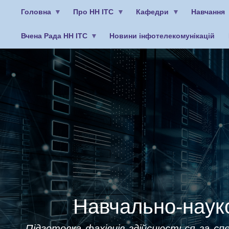
Головна
Про НН ІТС
Кафедри
Навчання
Вчена Рада НН ІТС
Новини інфотелекомунікацій
Меню
облікового
запису
користувача
Навчально-науко
Підготовка фахівців здійснюється за спе