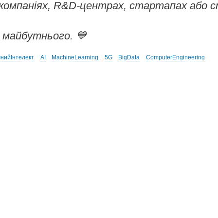
-компаніях, R&D-центрах, стартапах або 
м майбутнього. 💙
нийІнтелект
AI
MachineLearning
5G
BigData
ComputerEngineering