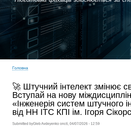
Головна
Рядок
навіґації
🚀 Штучний інтелект змінює св
Вступай на нову міждисциплі
«Інженерія систем штучного і
від НН ІТС КПІ ім. Ігоря Сікорс
Submitted by
Gleb Avdeyenko
on
сб, 04/07/2026 - 12:59