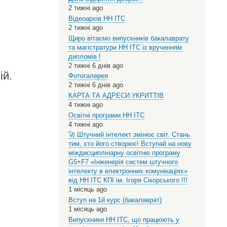
2 тижні ago
Відеоархів НН ІТС
2 тижні ago
Щиро вітаємо випускників бакалаврату
та магістратури НН ІТС із врученням
дипломів !
2 тижні 6 днів ago
ій.
Фотогалерея
2 тижні 6 днів ago
КАРТА ТА АДРЕСИ УКРИТТІВ
4 тижні ago
Освітні програми НН ІТС
4 тижні ago
🚀 Штучний інтелект змінює світ. Стань
тим, хто його створює! Вступай на нову
міждисциплінарну освітню програму
G5+F7 «Інженерія систем штучного
інтелекту в електронних комунікаціях»
від НН ІТС КПІ ім. Ігоря Сікорського !!!
1 місяць ago
Вступ на 1й курс (бакалаврат)
1 місяць ago
Випускники НН ІТС, що працюють у