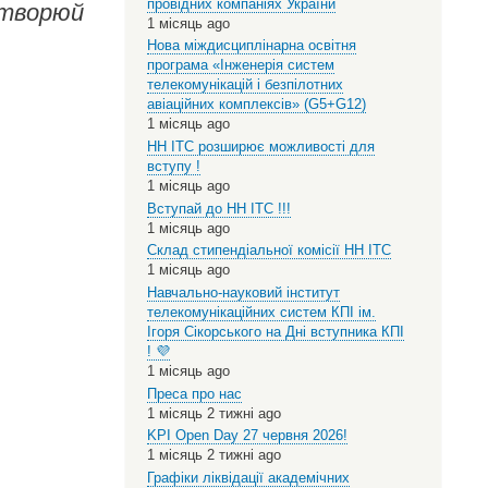
провідних компаніях України
створюй
1 місяць ago
Нова міждисциплінарна освітня
програма «Інженерія систем
телекомунікацій і безпілотних
авіаційних комплексів» (G5+G12)
1 місяць ago
НН ІТС розширює можливості для
вступу !
1 місяць ago
Вступай до НН ІТС !!!
1 місяць ago
Склад стипендіальної комісії НН ІТС
1 місяць ago
Навчально-науковий інститут
телекомунікаційних систем КПІ ім.
Ігоря Сікорського на Дні вступника КПІ
! 💜
1 місяць ago
Преса про нас
1 місяць 2 тижні ago
KPI Open Day 27 червня 2026!
1 місяць 2 тижні ago
Графіки ліквідації академічних