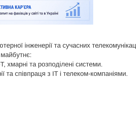
терної інженерії та сучасних телекомунікац
 майбутнє:
oT, хмарні та розподілені системи.
ї та співпраця з ІТ і телеком-компаніями.