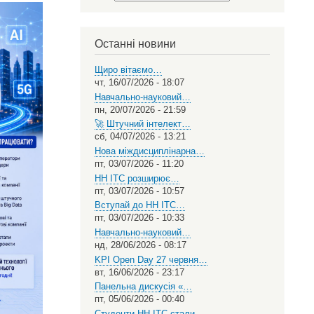
Select
your
language
Останні новини
Щиро вітаємо…
чт, 16/07/2026 - 18:07
Навчально-науковий…
пн, 20/07/2026 - 21:59
🚀 Штучний інтелект…
сб, 04/07/2026 - 13:21
Нова міждисциплінарна…
пт, 03/07/2026 - 11:20
НН ІТС розширює…
пт, 03/07/2026 - 10:57
Вступай до НН ІТС…
пт, 03/07/2026 - 10:33
Навчально-науковий…
нд, 28/06/2026 - 08:17
KPI Open Day 27 червня…
вт, 16/06/2026 - 23:17
Панельна дискусія «…
пт, 05/06/2026 - 00:40
Студенти НН ІТС стали…