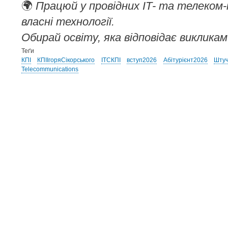
🌍
Працюй у провідних ІТ- та телеком
власні технології.
Обирай освіту, яка відповідає виклика
Теґи
КПІ
КПІІгоряСікорського
ІТСКПІ
вступ2026
Абітурієнт2026
Штуч
Telecommunications