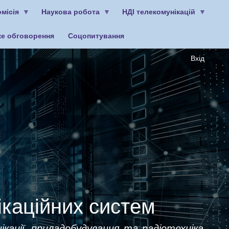
місія
Наукова робота
НДІ телекомунікацій
ке обговорення
Соцопитування
Вхід
ікаційних систем
ікації, приладобудування та радіотехніка