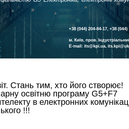
+38 (044) 204-84-17, +38 (044)
Контакти
м. Київ, пров. Індустріальн
E-mail:
its@kpi.ua
,
its.kpi@uk
іт. Стань тим, хто його створює!
нарну освітню програму G5+F7
нтелекту в електронних комунікац
ького !!!