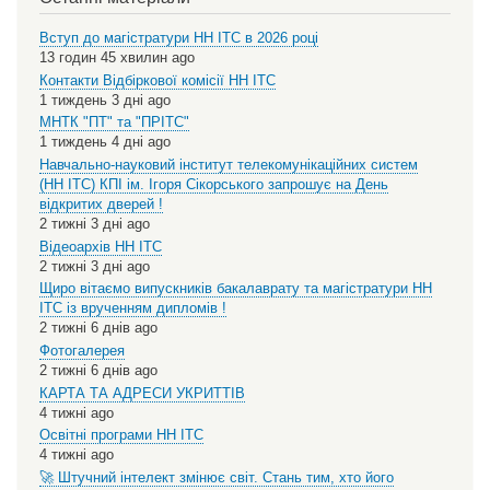
Ігор
Сік
Вступ до магістратури НН ІТС в 2026 році
!!!
13 годин 45 хвилин ago
Контакти Відбіркової комісії НН ІТС
1 тиждень 3 дні ago
МНТК "ПТ" та "ПРІТС"
1 тиждень 4 дні ago
Навчально-науковий інститут телекомунікаційних систем
(НН ІТС) КПІ ім. Ігоря Сікорського запрошує на День
відкритих дверей !
2 тижні 3 дні ago
Відеоархів НН ІТС
2 тижні 3 дні ago
Щиро вітаємо випускників бакалаврату та магістратури НН
ІТС із врученням дипломів !
2 тижні 6 днів ago
Фотогалерея
2 тижні 6 днів ago
КАРТА ТА АДРЕСИ УКРИТТІВ
4 тижні ago
Освітні програми НН ІТС
4 тижні ago
🚀 Штучний інтелект змінює світ. Стань тим, хто його