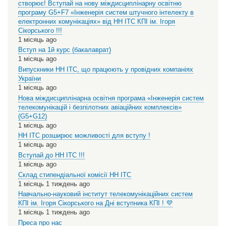
створює! Вступай на нову міждисциплінарну освітню
програму G5+F7 «Інженерія систем штучного інтелекту в
електронних комунікаціях» від НН ІТС КПІ ім. Ігоря
Сікорського !!!
1 місяць ago
Вступ на 1й курс (бакалаврат)
1 місяць ago
Випускники НН ІТС, що працюють у провідних компаніях
України
1 місяць ago
Нова міждисциплінарна освітня програма «Інженерія систем
телекомунікацій і безпілотних авіаційних комплексів»
(G5+G12)
1 місяць ago
НН ІТС розширює можливості для вступу !
1 місяць ago
Вступай до НН ІТС !!!
1 місяць ago
Склад стипендіальної комісії НН ІТС
1 місяць 1 тиждень ago
Навчально-науковий інститут телекомунікаційних систем
КПІ ім. Ігоря Сікорського на Дні вступника КПІ ! 💜
1 місяць 1 тиждень ago
Преса про нас