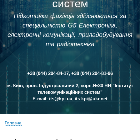
систем
Підготовка фахівців здійснюється за
спеціальністю G5 Електроніка,
електронні комунікації, приладобудування
та радіотехніка
+38 (044) 204-84-17, +38 (044) 204-81-96
Контакти
м. Київ, пров. Індустріальний 2, корп.№30 НН "Інститут
телекомунікаційних систем"
E-mail:
its@kpi.ua
,
its.kpi@ukr.net
Головна
Рядок
навіґації