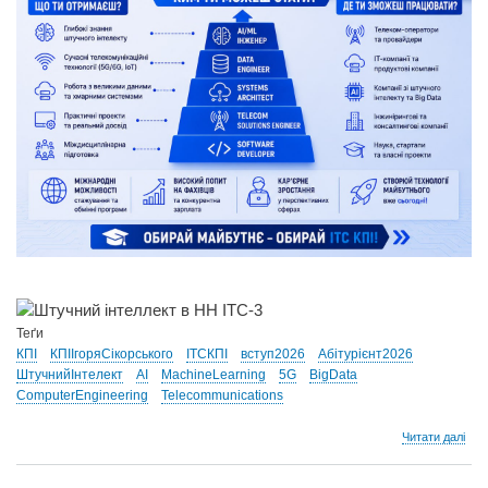
Теґи
КПІ
КПІІгоряСікорського
ІТСКПІ
вступ2026
Абітурієнт2026
ШтучнийІнтелект
AI
MachineLearning
5G
BigData
ComputerEngineering
Telecommunications
про
Читати далі
🚀
Шту