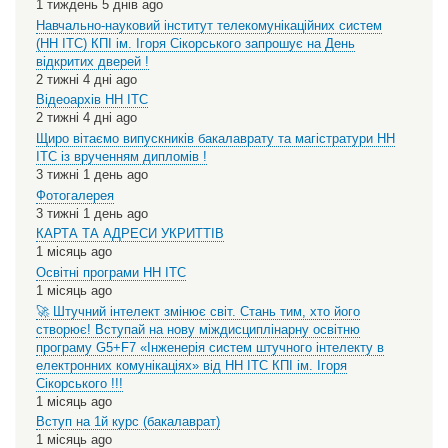
1 тиждень 5 днів ago
Навчально-науковий інститут телекомунікаційних систем
(НН ІТС) КПІ ім. Ігоря Сікорського запрошує на День
відкритих дверей !
2 тижні 4 дні ago
Відеоархів НН ІТС
2 тижні 4 дні ago
Щиро вітаємо випускників бакалаврату та магістратури НН
ІТС із врученням дипломів !
3 тижні 1 день ago
Фотогалерея
3 тижні 1 день ago
КАРТА ТА АДРЕСИ УКРИТТІВ
1 місяць ago
Освітні програми НН ІТС
1 місяць ago
🚀 Штучний інтелект змінює світ. Стань тим, хто його
створює! Вступай на нову міждисциплінарну освітню
програму G5+F7 «Інженерія систем штучного інтелекту в
електронних комунікаціях» від НН ІТС КПІ ім. Ігоря
Сікорського !!!
1 місяць ago
Вступ на 1й курс (бакалаврат)
1 місяць ago