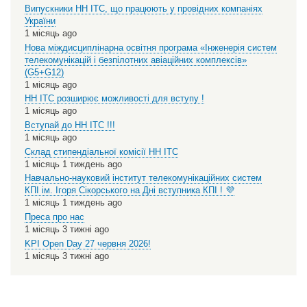
Випускники НН ІТС, що працюють у провідних компаніях
України
1 місяць ago
Нова міждисциплінарна освітня програма «Інженерія систем
телекомунікацій і безпілотних авіаційних комплексів»
(G5+G12)
1 місяць ago
НН ІТС розширює можливості для вступу !
1 місяць ago
Вступай до НН ІТС !!!
1 місяць ago
Склад стипендіальної комісії НН ІТС
1 місяць 1 тиждень ago
Навчально-науковий інститут телекомунікаційних систем
КПІ ім. Ігоря Сікорського на Дні вступника КПІ ! 💜
1 місяць 1 тиждень ago
Преса про нас
1 місяць 3 тижні ago
KPI Open Day 27 червня 2026!
1 місяць 3 тижні ago