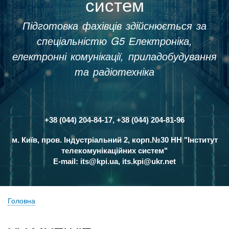
систем
Підготовка фахівців здійснюється за
спеціальністю G5 Електроніка,
електронні комунікації, приладобудування
та радіотехніка
+38 (044) 204-84-17, +38 (044) 204-81-96
Контакти
м. Київ, пров. Індустріальний 2, корп.№30 НН "Інститут
телекомунікаційних систем"
E-mail:
its@kpi.ua
,
its.kpi@ukr.net
Головна
Рядок
навіґації