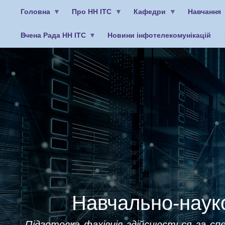
Головна
Про НН ІТС
Кафедри
Навчання
Вчена Рада НН ІТС
Новини інфотелекомунікацій
Меню
облікового
запису
користувача
Навчально-науко
Підготовка фахівців здійснюється за спе