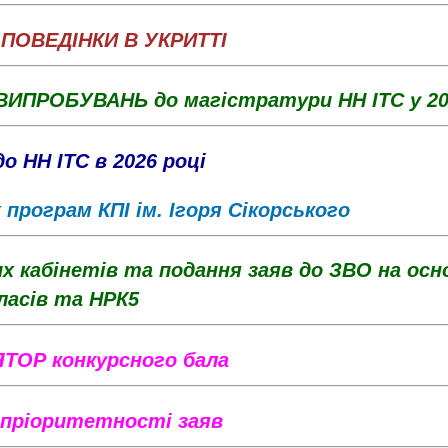
ПОВЕДІНКИ В УКРИТТІ
ИПРОБУВАНЬ до магістратури НН ІТС у 20
о НН ІТС в 2026 році
програм КПІ ім. Ігоря Сікорського
 кабінетів та подання заяв до ЗВО на осно
ласів та НРК5
ТОР конкурсного бала
 пріоритетності заяв