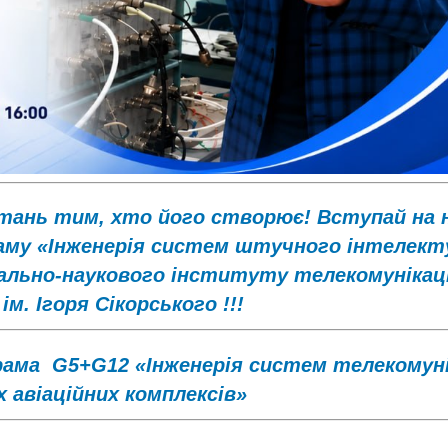
тань тим, хто його створює! Вступай на 
аму «Інженерія систем штучного інтелект
чально-наукового інституту телекомунікац
ім. Ігоря Сікорського !!!
рама G5+G12 «Інженерія систем телекомуні
 авіаційних комплексів»