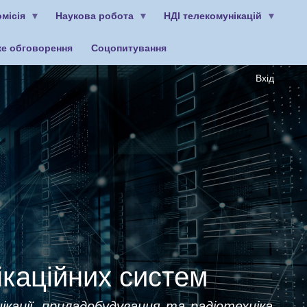
місія
Наукова робота
НДІ телекомунікацій
ке обговорення
Соцопитування
Вхід
ікаційних систем
ікації, приладобудування та радіотехніка