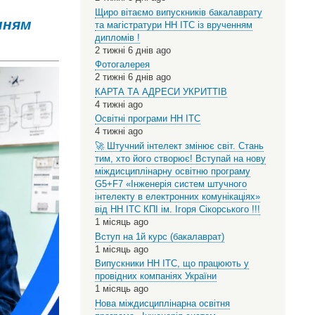
Щиро вітаємо випускників бакалаврату
нням
та магістратури НН ІТС із врученням
дипломів !
2 тижні 6 днів ago
Фотогалерея
2 тижні 6 днів ago
КАРТА ТА АДРЕСИ УКРИТТІВ
4 тижні ago
Освітні програми НН ІТС
4 тижні ago
🚀 Штучний інтелект змінює світ. Стань
тим, хто його створює! Вступай на нову
міждисциплінарну освітню програму
G5+F7 «Інженерія систем штучного
інтелекту в електронних комунікаціях»
від НН ІТС КПІ ім. Ігоря Сікорського !!!
1 місяць ago
Вступ на 1й курс (бакалаврат)
1 місяць ago
Випускники НН ІТС, що працюють у
провідних компаніях України
1 місяць ago
Нова міждисциплінарна освітня