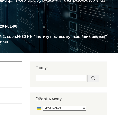
 204-81-96
ий 2, корп.№30 НН "Інститут телекомунікаційних систем"
r.net
Пошук
Пошук
Оберіть мову
Select
your