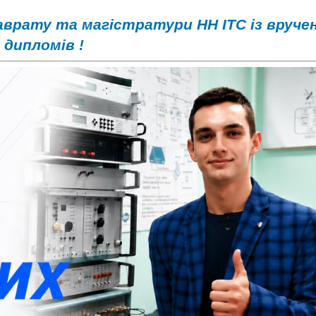
аврату та магістратури НН ІТС із вруче
дипломів !