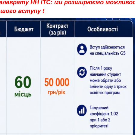
алаврату НН ІТС: ми розширюємо можливос
ашого вступу !