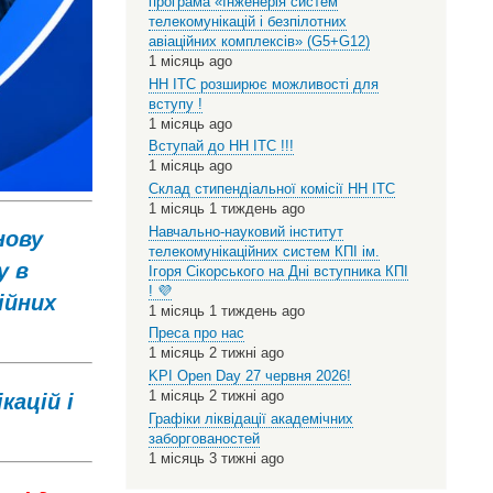
програма «Інженерія систем
телекомунікацій і безпілотних
авіаційних комплексів» (G5+G12)
1 місяць ago
НН ІТС розширює можливості для
вступу !
1 місяць ago
Вступай до НН ІТС !!!
1 місяць ago
Склад стипендіальної комісії НН ІТС
1 місяць 1 тиждень ago
Навчально-науковий інститут
нову
телекомунікаційних систем КПІ ім.
у в
Ігоря Сікорського на Дні вступника КПІ
! 💜
ійних
1 місяць 1 тиждень ago
Преса про нас
1 місяць 2 тижні ago
KPI Open Day 27 червня 2026!
1 місяць 2 тижні ago
кацій і
Графіки ліквідації академічних
заборгованостей
1 місяць 3 тижні ago