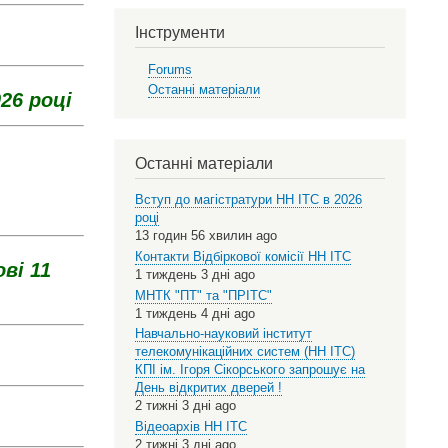
language
Інструменти
Forums
Останні матеріали
26 році
Останні матеріали
Вступ до магістратури НН ІТС в 2026
році
13 годин 56 хвилин ago
Контакти Відбіркової комісії НН ІТС
ві 11
1 тиждень 3 дні ago
МНТК "ПТ" та "ПРІТС"
1 тиждень 4 дні ago
Навчально-науковий інститут
телекомунікаційних систем (НН ІТС)
КПІ ім. Ігоря Сікорського запрошує на
День відкритих дверей !
2 тижні 3 дні ago
Відеоархів НН ІТС
2 тижні 3 дні ago