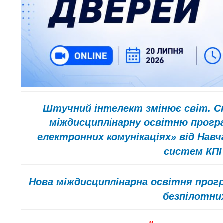
Штучний інтелект змінює світ. С
міждисциплінарну освітню прогр
електронних комунікаціях» від Нав
систем КПІ 
Нова міждисциплінарна освітня прог
безпілотних