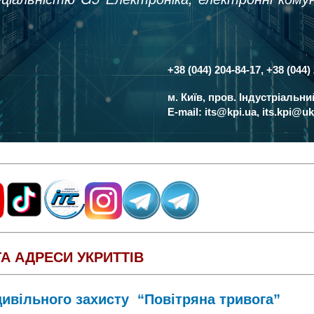
+38 (044) 204-84-17, +38 (044)
Контакти
м. Київ, пров. Індустріальн
E-mail:
its@kpi.ua
,
its.kpi@uk
ТА АДРЕСИ УКРИТТІВ
цивільного захисту “Повітряна тривога”