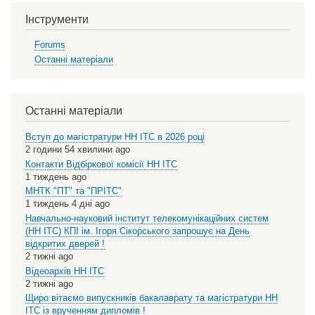
Інструменти
Forums
Останні матеріали
Останні матеріали
Вступ до магістратури НН ІТС в 2026 році
2 години 54 хвилини ago
Контакти Відбіркової комісії НН ІТС
1 тиждень ago
МНТК "ПТ" та "ПРІТС"
1 тиждень 4 дні ago
Навчально-науковий інститут телекомунікаційних систем
(НН ІТС) КПІ ім. Ігоря Сікорського запрошує на День
відкритих дверей !
2 тижні ago
Відеоархів НН ІТС
2 тижні ago
Щиро вітаємо випускників бакалаврату та магістратури НН
ІТС із врученням дипломів !