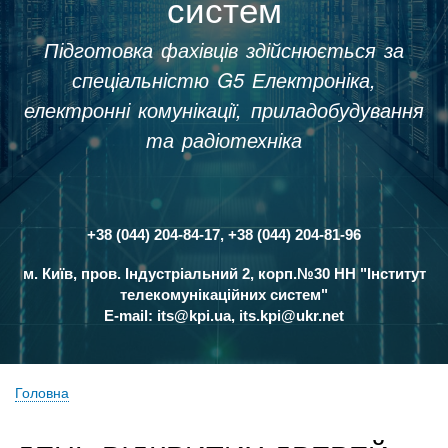
систем
Підготовка фахівців здійснюється за
спеціальністю G5 Електроніка,
електронні комунікації, приладобудування
та радіотехніка
+38 (044) 204-84-17, +38 (044) 204-81-96
Контакти
м. Київ, пров. Індустріальний 2, корп.№30 НН "Інститут
телекомунікаційних систем"
E-mail:
its@kpi.ua
,
its.kpi@ukr.net
Головна
Рядок
навіґації