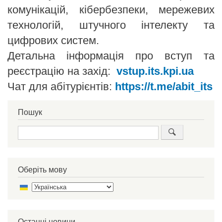
комунікацій, кібербезпеки, мережевих
технологій, штучного інтелекту та
цифрових систем.
Детальна інформація про вступ та
реєстрацію на захід:
vstup.its.kpi.ua
Чат для абітурієнтів:
https://t.me/abit_its
Пошук
Пошук
Оберіть мову
Select
your
language
Останні новини