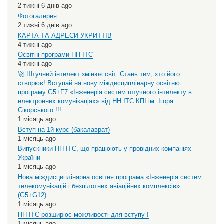
2 тижні 6 днів ago
Фотогалерея
2 тижні 6 днів ago
КАРТА ТА АДРЕСИ УКРИТТІВ
4 тижні ago
Освітні програми НН ІТС
4 тижні ago
🚀 Штучний інтелект змінює світ. Стань тим, хто його
створює! Вступай на нову міждисциплінарну освітню
програму G5+F7 «Інженерія систем штучного інтелекту в
електронних комунікаціях» від НН ІТС КПІ ім. Ігоря
Сікорського !!!
1 місяць ago
Вступ на 1й курс (бакалаврат)
1 місяць ago
Випускники НН ІТС, що працюють у провідних компаніях
України
1 місяць ago
Нова міждисциплінарна освітня програма «Інженерія систем
телекомунікацій і безпілотних авіаційних комплексів»
(G5+G12)
1 місяць ago
НН ІТС розширює можливості для вступу !
1 місяць ago