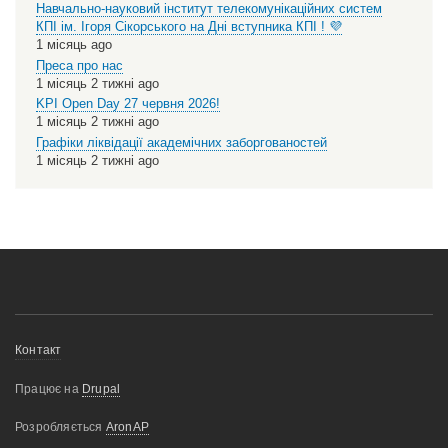
Навчально-науковий інститут телекомунікаційних систем
КПІ ім. Ігоря Сікорського на Дні вступника КПІ ! 💜
1 місяць ago
Преса про нас
1 місяць 2 тижні ago
KPI Open Day 27 червня 2026!
1 місяць 2 тижні ago
Графіки ліквідації академічних заборгованостей
1 місяць 2 тижні ago
Меню
Контакт
нижнього
Працює на
Drupal
колонтитулу
Розробляється
AronAP