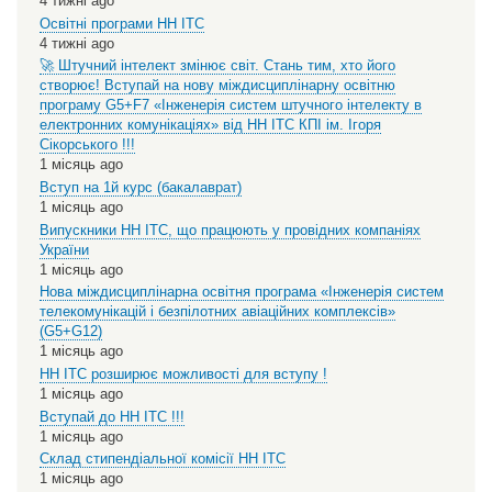
4 тижні ago
Освітні програми НН ІТС
4 тижні ago
🚀 Штучний інтелект змінює світ. Стань тим, хто його
створює! Вступай на нову міждисциплінарну освітню
програму G5+F7 «Інженерія систем штучного інтелекту в
електронних комунікаціях» від НН ІТС КПІ ім. Ігоря
Сікорського !!!
1 місяць ago
Вступ на 1й курс (бакалаврат)
1 місяць ago
Випускники НН ІТС, що працюють у провідних компаніях
України
1 місяць ago
Нова міждисциплінарна освітня програма «Інженерія систем
телекомунікацій і безпілотних авіаційних комплексів»
(G5+G12)
1 місяць ago
НН ІТС розширює можливості для вступу !
1 місяць ago
Вступай до НН ІТС !!!
1 місяць ago
Склад стипендіальної комісії НН ІТС
1 місяць ago