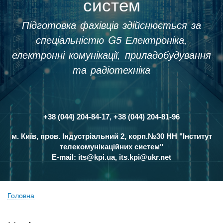
систем
Підготовка фахівців здійснюється за
спеціальністю G5 Електроніка,
електронні комунікації, приладобудування
та радіотехніка
+38 (044) 204-84-17, +38 (044) 204-81-96
Контакти
м. Київ, пров. Індустріальний 2, корп.№30 НН "Інститут
телекомунікаційних систем"
E-mail:
its@kpi.ua
,
its.kpi@ukr.net
Головна
Рядок
навіґації