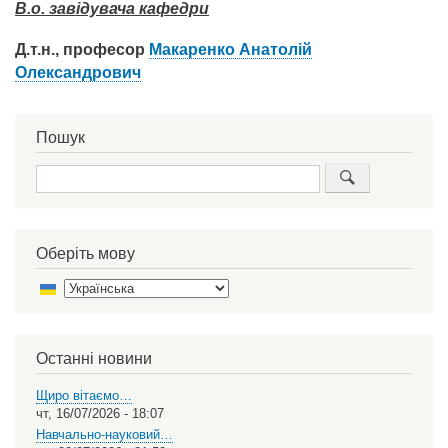
В.о. завідувача кафедри
Д.т.н., професор
Макаренко Анатолій
Олександрович
Пошук
Пошук
Оберіть мову
Select
your
language
Останні новини
Щиро вітаємо…
чт, 16/07/2026 - 18:07
Навчально-науковий…