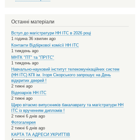
Останні матеріали
Вступ до магістратури НН ІТС в 2026 році
1 година 36 хвилин ago
Контакти Відбіркової комісії НН ІТС
1 тиждень ago
МНТК "ПТ" та "ПРІТС"
1 тиждень ago
Навчально-науковий інститут телекомунікаційних систем
(НН ІТС) КПІ ім. Ігоря Сікорського запрошує на День
відкритих дверей !
2 тижні ago
Відеоархів НН ІТС
2 тижні ago
Щиро вітаємо випускників бакалаврату та магістратури НН
ІТС із врученням дипломів !
2 тижні 6 днів ago
Фотогалерея
2 тижні 6 днів ago
КАРТА ТА АДРЕСИ УКРИТТІВ