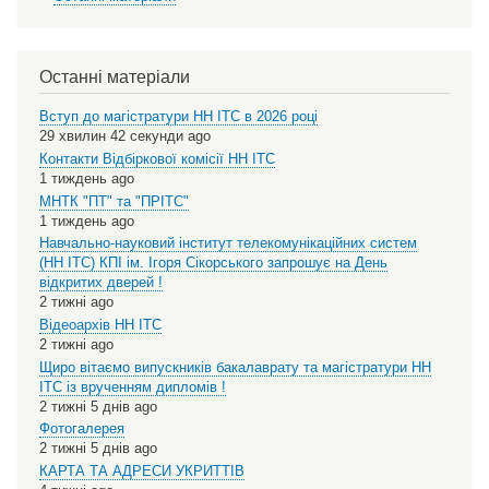
Останні матеріали
Вступ до магістратури НН ІТС в 2026 році
29 хвилин 42 секунди ago
Контакти Відбіркової комісії НН ІТС
1 тиждень ago
МНТК "ПТ" та "ПРІТС"
1 тиждень ago
Навчально-науковий інститут телекомунікаційних систем
(НН ІТС) КПІ ім. Ігоря Сікорського запрошує на День
відкритих дверей !
2 тижні ago
Відеоархів НН ІТС
2 тижні ago
Щиро вітаємо випускників бакалаврату та магістратури НН
ІТС із врученням дипломів !
2 тижні 5 днів ago
Фотогалерея
2 тижні 5 днів ago
КАРТА ТА АДРЕСИ УКРИТТІВ