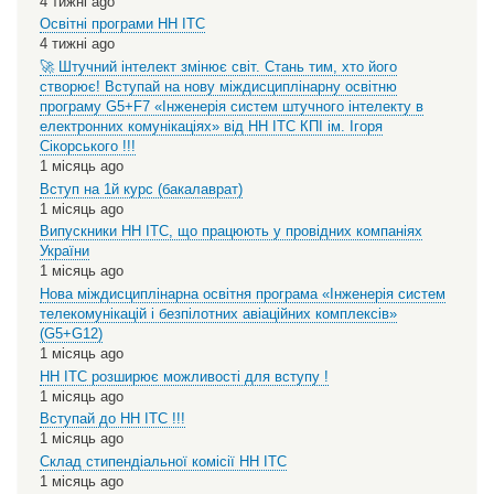
4 тижні ago
Освітні програми НН ІТС
4 тижні ago
🚀 Штучний інтелект змінює світ. Стань тим, хто його
створює! Вступай на нову міждисциплінарну освітню
програму G5+F7 «Інженерія систем штучного інтелекту в
електронних комунікаціях» від НН ІТС КПІ ім. Ігоря
Сікорського !!!
1 місяць ago
Вступ на 1й курс (бакалаврат)
1 місяць ago
Випускники НН ІТС, що працюють у провідних компаніях
України
1 місяць ago
Нова міждисциплінарна освітня програма «Інженерія систем
телекомунікацій і безпілотних авіаційних комплексів»
(G5+G12)
1 місяць ago
НН ІТС розширює можливості для вступу !
1 місяць ago
Вступай до НН ІТС !!!
1 місяць ago
Склад стипендіальної комісії НН ІТС
1 місяць ago