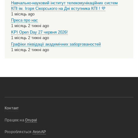
Навчально-науковий інститут телекомунікаційних систем
КПІ ім. Ігоря Сікорського на Дні вступника КПІ ! 💜
1 місяць ago
Преса про нас
1 місяць 2 тижні ago
KPI Open Day 27 червня 2026!
1 місяць 2 тижні ago
Графіки ліквідації академічних заборгованостей
1 місяць 2 тижні ago
Меню
Контакт
нижнього
Працює на
Drupal
колонтитулу
Розробляється
AronAP