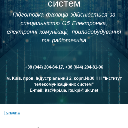
систем
Підготовка фахівців здійснюється за
спеціальністю G5 Електроніка,
електронні комунікації, приладобудування
та радіотехніка
+38 (044) 204-84-17, +38 (044) 204-81-96
Контакти
м. Київ, пров. Індустріальний 2, корп.№30 НН "Інститут
телекомунікаційних систем"
E-mail:
its@kpi.ua
,
its.kpi@ukr.net
Головна
Рядок
навіґації