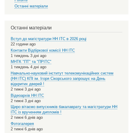
Останні матеріали
Останні матеріали
Вступ до магістратури НН ІТС в 2026 році
22 години ago
Контакти Відбіркової комісії НН ІТС
1 тиждень 3 дні ago
МНТК "ПТ" та "ПРІТС"
1 тиждень 4 дні ago
Навчально-науковий інститут телекомунікаційних систем
(НН ІТС) КПІ ім. Ігоря Сікорського запрошує на День
відкритих дверей !
2 тижні 3 дні ago
Відеоархів НН ІТС
2 тижні 3 дні ago
Щиро вітаємо випускників бакалаврату та магістратури НН
ІТС із врученням дипломів !
2 тижні 6 днів ago
Фотогалерея
2 тижні 6 днів ago