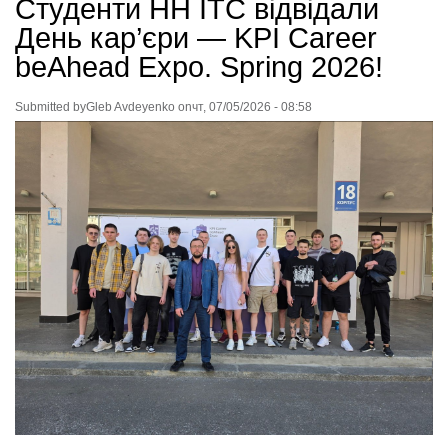
Студенти НН ІТС відвідали
День кар’єри — KPI Career
beAhead Expo. Spring 2026!
Submitted by
Gleb Avdeyenko
on
чт, 07/05/2026 - 08:58