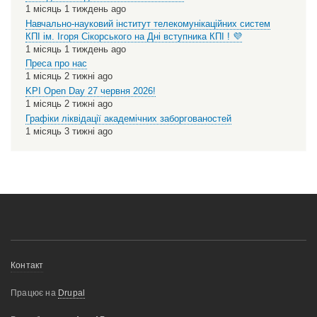
1 місяць 1 тиждень ago
Навчально-науковий інститут телекомунікаційних систем
КПІ ім. Ігоря Сікорського на Дні вступника КПІ ! 💜
1 місяць 1 тиждень ago
Преса про нас
1 місяць 2 тижні ago
KPI Open Day 27 червня 2026!
1 місяць 2 тижні ago
Графіки ліквідації академічних заборгованостей
1 місяць 3 тижні ago
Меню
Контакт
нижнього
Працює на
Drupal
колонтитулу