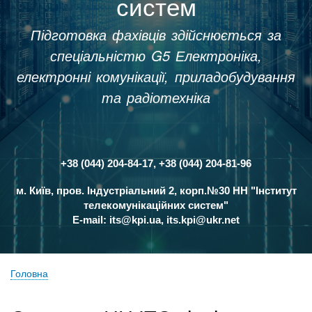
систем
Підготовка фахівців здійснюється за
спеціальністю G5 Електроніка,
електронні комунікації, приладобудування
та радіотехніка
+38 (044) 204-84-17, +38 (044) 204-81-96
Контакти
м. Київ, пров. Індустріальний 2, корп.№30 НН "Інститут
телекомунікаційних систем"
E-mail:
its@kpi.ua
,
its.kpi@ukr.net
Головна
Рядок
навіґації