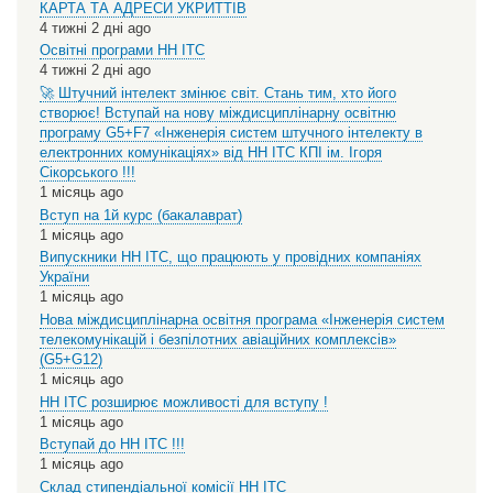
КАРТА ТА АДРЕСИ УКРИТТІВ
4 тижні 2 дні ago
Освітні програми НН ІТС
4 тижні 2 дні ago
🚀 Штучний інтелект змінює світ. Стань тим, хто його
створює! Вступай на нову міждисциплінарну освітню
програму G5+F7 «Інженерія систем штучного інтелекту в
електронних комунікаціях» від НН ІТС КПІ ім. Ігоря
Сікорського !!!
1 місяць ago
Вступ на 1й курс (бакалаврат)
1 місяць ago
Випускники НН ІТС, що працюють у провідних компаніях
України
1 місяць ago
Нова міждисциплінарна освітня програма «Інженерія систем
телекомунікацій і безпілотних авіаційних комплексів»
(G5+G12)
1 місяць ago
НН ІТС розширює можливості для вступу !
1 місяць ago
Вступай до НН ІТС !!!
1 місяць ago
Склад стипендіальної комісії НН ІТС