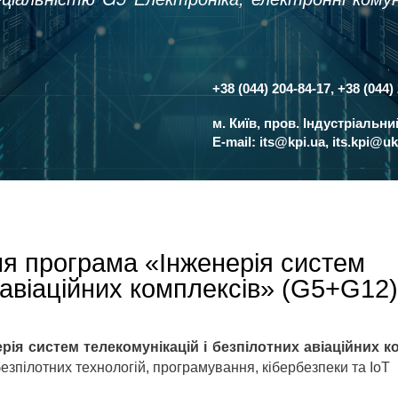
+38 (044) 204-84-17, +38 (044)
Контакти
м. Київ, пров. Індустріальн
E-mail:
its@kpi.ua
,
its.kpi@uk
ня програма «Інженерія систем
 авіаційних комплексів» (G5+G12)
ія систем телекомунікацій і безпілотних авіаційних к
езпілотних технологій, програмування, кібербезпеки та IoT