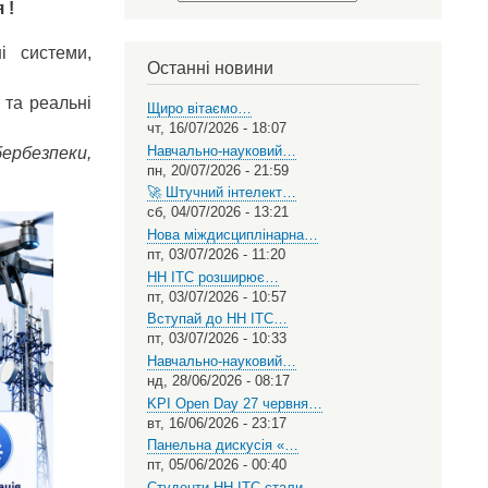
 !
Select
your
language
і системи,
Останні новини
 та реальні
Щиро вітаємо…
чт, 16/07/2026 - 18:07
Навчально-науковий…
ербезпеки,
пн, 20/07/2026 - 21:59
🚀 Штучний інтелект…
сб, 04/07/2026 - 13:21
Нова міждисциплінарна…
пт, 03/07/2026 - 11:20
НН ІТС розширює…
пт, 03/07/2026 - 10:57
Вступай до НН ІТС…
пт, 03/07/2026 - 10:33
Навчально-науковий…
нд, 28/06/2026 - 08:17
KPI Open Day 27 червня…
вт, 16/06/2026 - 23:17
Панельна дискусія «…
пт, 05/06/2026 - 00:40
Студенти НН ІТС стали…