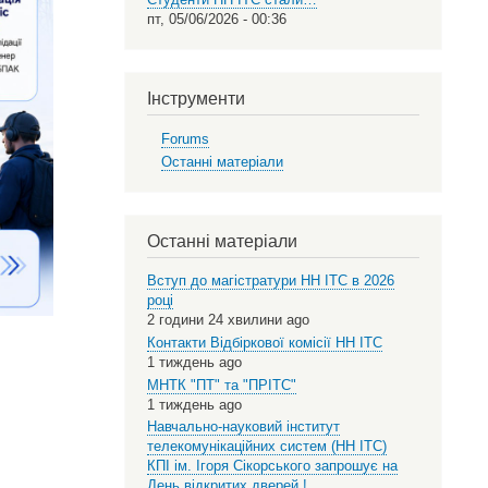
пт, 05/06/2026 - 00:36
Інструменти
Forums
Останні матеріали
Останні матеріали
Вступ до магістратури НН ІТС в 2026
році
2 години 24 хвилини ago
Контакти Відбіркової комісії НН ІТС
1 тиждень ago
МНТК "ПТ" та "ПРІТС"
1 тиждень ago
Навчально-науковий інститут
телекомунікаційних систем (НН ІТС)
КПІ ім. Ігоря Сікорського запрошує на
День відкритих дверей !