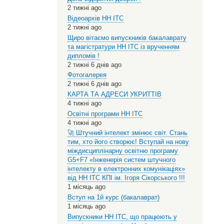
2 тижні ago
Відеоархів НН ІТС
2 тижні ago
Щиро вітаємо випускників бакалаврату
та магістратури НН ІТС із врученням
дипломів !
2 тижні 6 днів ago
Фотогалерея
2 тижні 6 днів ago
КАРТА ТА АДРЕСИ УКРИТТІВ
4 тижні ago
Освітні програми НН ІТС
4 тижні ago
🚀 Штучний інтелект змінює світ. Стань
тим, хто його створює! Вступай на нову
міждисциплінарну освітню програму
G5+F7 «Інженерія систем штучного
інтелекту в електронних комунікаціях»
від НН ІТС КПІ ім. Ігоря Сікорського !!!
1 місяць ago
Вступ на 1й курс (бакалаврат)
1 місяць ago
Випускники НН ІТС, що працюють у