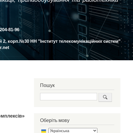
 204-81-96
ий 2, корп.№30 НН "Інститут телекомунікаційних систем"
r.net
Пошук
Пошук
омплексів»
Оберіть мову