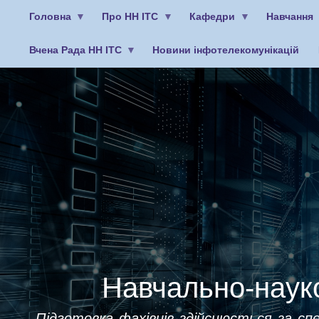
Головна
Про НН ІТС
Кафедри
Навчання
Вчена Рада НН ІТС
Новини інфотелекомунікацій
Меню
облікового
запису
користувача
Навчально-науко
Підготовка фахівців здійснюється за спе