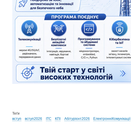
Теґи
вступ
вступ2026
ІТС
КПІ
Абітурієнт2026
ЕлектронніКомунікації