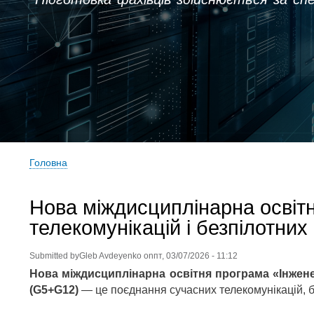
Головна
Рядок
навіґації
Нова міждисциплінарна освіт
телекомунікацій і безпілотних
Submitted by
Gleb Avdeyenko
on
пт, 03/07/2026 - 11:12
Нова міждисциплінарна освітня програма «Інженер
(G5+G12)
— це поєднання сучасних телекомунікацій, б