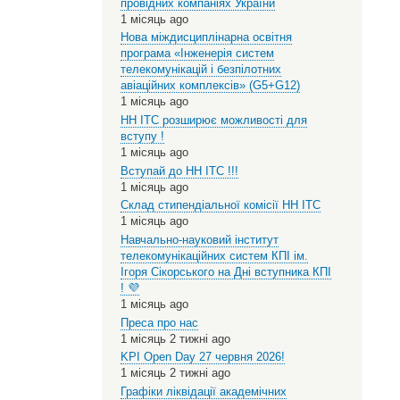
провідних компаніях України
1 місяць ago
Нова міждисциплінарна освітня
програма «Інженерія систем
телекомунікацій і безпілотних
авіаційних комплексів» (G5+G12)
1 місяць ago
НН ІТС розширює можливості для
вступу !
1 місяць ago
Вступай до НН ІТС !!!
1 місяць ago
Склад стипендіальної комісії НН ІТС
1 місяць ago
Навчально-науковий інститут
телекомунікаційних систем КПІ ім.
Ігоря Сікорського на Дні вступника КПІ
! 💜
1 місяць ago
Преса про нас
1 місяць 2 тижні ago
KPI Open Day 27 червня 2026!
1 місяць 2 тижні ago
Графіки ліквідації академічних