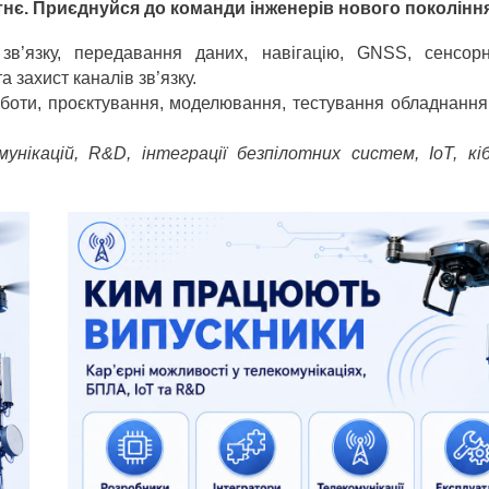
нє. Приєднуйся до команди інженерів нового покоління
’язку, передавання даних, навігацію, GNSS, сенсорн
 захист каналів зв’язку.
оботи, проєктування, моделювання, тестування обладнання
ікацій, R&D, інтеграції безпілотних систем, IoT, кіб