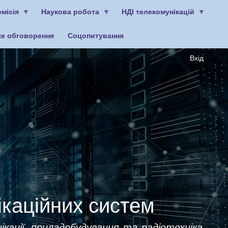
місія
Наукова робота
НДІ телекомунікацій
ке обговорення
Соцопитування
Вхід
ікаційних систем
ікації, приладобудування та радіотехніка