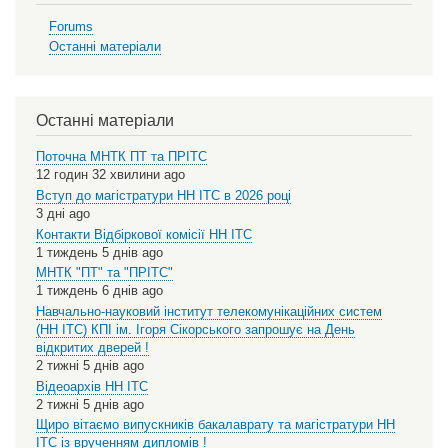
Forums
Останні матеріали
Останні матеріали
Поточна МНТК ПТ та ПРІТС
12 годин 32 хвилини ago
Вступ до магістратури НН ІТС в 2026 році
3 дні ago
Контакти Відбіркової комісії НН ІТС
1 тиждень 5 днів ago
МНТК "ПТ" та "ПРІТС"
1 тиждень 6 днів ago
Навчально-науковий інститут телекомунікаційних систем
(НН ІТС) КПІ ім. Ігоря Сікорського запрошує на День
відкритих дверей !
2 тижні 5 днів ago
Відеоархів НН ІТС
2 тижні 5 днів ago
Щиро вітаємо випускників бакалаврату та магістратури НН
ІТС із врученням дипломів !