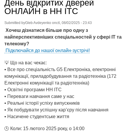
День відкритих дверей
ОНЛАЙН в НН ІТС
Submitted by
Gleb Avdeyenko
on
сб, 08/02/2025 - 23:43
Хочеш дізнатися більше про одну з
найперспективніших спеціальностей у сфері ІТ та
телекому?
Підключайся до нашої онлайн-зустрічі!
💡 Що на вас чекає:
▪️ Все про спеціальність G5 Електроніка, електронні
комунікації, приладобудування та радіотехніка (172
Електронні комунікації та радіотехніка)
▪️ Освітні програми НН ІТС
▪️ Переваги навчання саме у нас
▪️ Реальні історії успіху випускників
▪️ Як побудувати успішну кар’єру після навчання
▪️ Насичене студентське життя
🕓 Коли: 15 лютого 2025 року, о 14:00