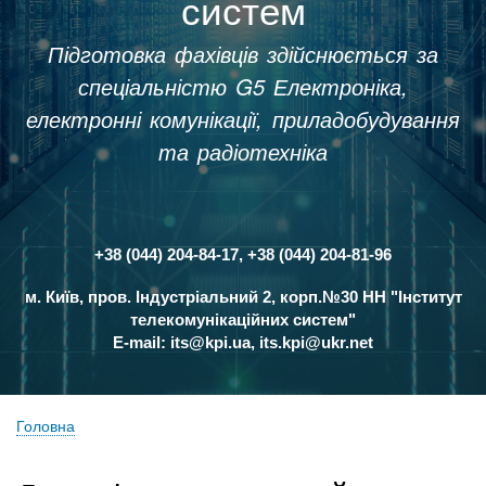
систем
Підготовка фахівців здійснюється за
спеціальністю G5 Електроніка,
електронні комунікації, приладобудування
та радіотехніка
+38 (044) 204-84-17, +38 (044) 204-81-96
Контакти
м. Київ, пров. Індустріальний 2, корп.№30 НН "Інститут
телекомунікаційних систем"
E-mail:
its@kpi.ua
,
its.kpi@ukr.net
Головна
Рядок
навіґації