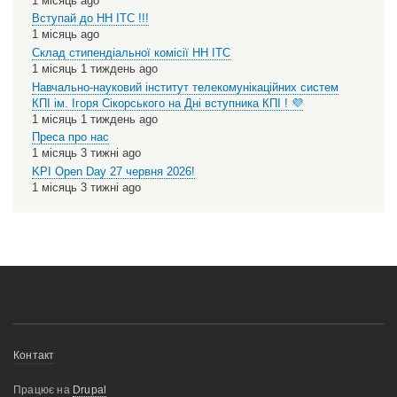
1 місяць ago
Вступай до НН ІТС !!!
1 місяць ago
Склад стипендіальної комісії НН ІТС
1 місяць 1 тиждень ago
Навчально-науковий інститут телекомунікаційних систем
КПІ ім. Ігоря Сікорського на Дні вступника КПІ ! 💜
1 місяць 1 тиждень ago
Преса про нас
1 місяць 3 тижні ago
KPI Open Day 27 червня 2026!
1 місяць 3 тижні ago
Меню
Контакт
нижнього
Працює на
Drupal
колонтитулу