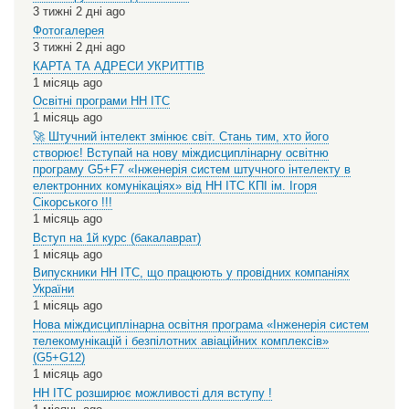
3 тижні 2 дні ago
Фотогалерея
3 тижні 2 дні ago
КАРТА ТА АДРЕСИ УКРИТТІВ
1 місяць ago
Освітні програми НН ІТС
1 місяць ago
🚀 Штучний інтелект змінює світ. Стань тим, хто його
створює! Вступай на нову міждисциплінарну освітню
програму G5+F7 «Інженерія систем штучного інтелекту в
електронних комунікаціях» від НН ІТС КПІ ім. Ігоря
Сікорського !!!
1 місяць ago
Вступ на 1й курс (бакалаврат)
1 місяць ago
Випускники НН ІТС, що працюють у провідних компаніях
України
1 місяць ago
Нова міждисциплінарна освітня програма «Інженерія систем
телекомунікацій і безпілотних авіаційних комплексів»
(G5+G12)
1 місяць ago
НН ІТС розширює можливості для вступу !