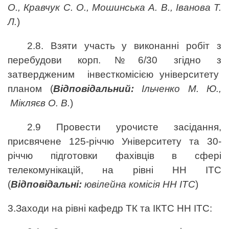
О., Кравчук С. О., Мошинська А. В., Іванова Т.
Л.
)
2.8. Взяти участь у виконанні робіт з
перебудови корп.№6/30 згідно з
затвердженим інвесткомісією університету
планом (
Відповідальний:
Ільченко М. Ю.,
Мікляєв О. В.
)
2.9 Провести урочисте засідання,
присвячене 125-річчю Університету та 30-
річчю підготовки фахівців в сфері
телекомунікацій, на рівні НН ІТС
(
Відповідальні:
ювілейна комісія НН ІТС
)
3.Заходи на рівні кафедр ТК та ІКТС НН ІТС: