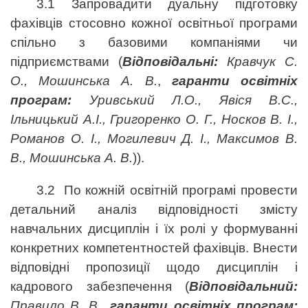
3.1 Запровадити дуальну підготовку
фахівців стосовно кожної освітньої програми
спільно з базовими компаніями чи
підприємствами (
Відповідальні:
Кравчук С.
О., Мошинська А. В.
,
гаранти освітніх
програм:
Уривський Л.О., Явіся В.С.,
Ільницький А.І., Григоренко О. Г., Носков В. І.,
Романов О. І., Могилевич Д. І., Максимов В.
В., Мошинська А. В.
)).
3.2 По кожній освітній програмі провести
детальний аналіз відповідності змісту
навчальних дисциплін і їх ролі у формуванні
конкретних компетентностей фахівців. Внести
відповідні пропозиції щодо дисциплін і
кадрового забезпечення (
Відповідальний:
Правило В. В.,
гаранти освітніх програм: