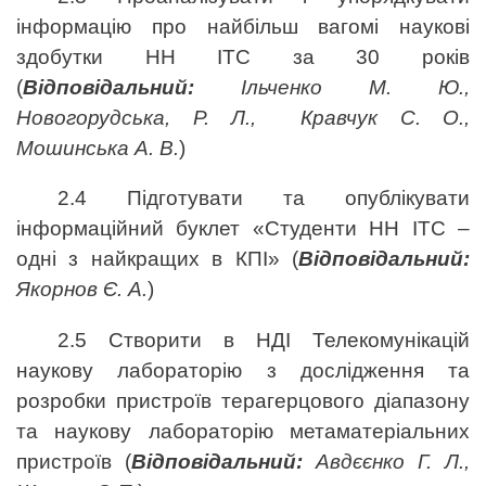
інформацію про найбільш вагомі наукові
здобутки НН ІТС за 30 років
(
Відповідальний:
Ільченко М. Ю.,
Новогорудська, Р. Л., Кравчук С. О.,
Мошинська А. В.
)
2.4 Підготувати та опублікувати
інформаційний буклет «Студенти НН ІТС –
одні з найкращих в КПІ» (
Відповідальний:
Якорнов Є. А.
)
2.5 Створити в НДІ Телекомунікацій
наукову лабораторію з дослідження та
розробки пристроїв терагерцового діапазону
та наукову лабораторію метаматеріальних
пристроїв (
Відповідальний:
Авдєєнко Г. Л.,