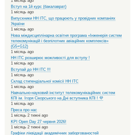
1 місяць ago
Вступ на 1й курс (бакалаврат)
1 місяць ago
Випускники НН ІТС, що працюють у провідних компаніях
України
1 місяць ago
Нова міждисциплінарна освітня програма «Інженерія систем
телекомунікацій і безпілотних авіаційних комплексів»
(G5+G12)
1 місяць ago
НН ІТС розширює можливості для вступу !
1 місяць ago
Вступай до НН ІТС !!!
1 місяць ago
Склад стипендіальної комісії НН ІТС
1 місяць ago
Навчально-науковий інститут телекомунікаційних систем
КПІ ім. Ігоря Сікорського на Дні вступника КПІ ! 💜
1 місяць ago
Преса про нас
1 місяць 2 тижні ago
KPI Open Day 27 червня 2026!
1 місяць 2 тижні ago
Графіки ліквідації академічних заборгованостей