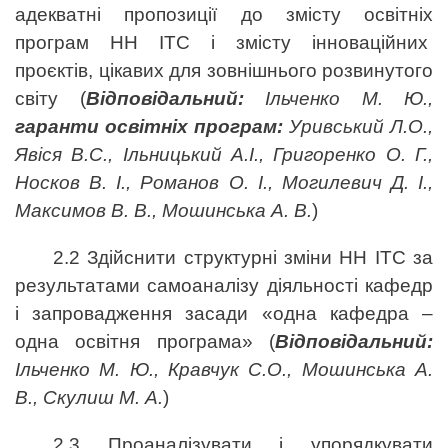
адекватні пропозиції до змісту освітніх
програм НН ІТС і змісту інноваційних
проєктів, цікавих для зовнішнього розвинутого
світу (
Відповідальний:
Ільченко М. Ю.,
гаранти освітніх програм:
Уривський Л.О.,
Явіся В.С., Ільницький А.І., Григоренко О. Г.,
Носков В. І., Романов О. І., Могилевич Д. І.,
Максимов В. В., Мошинська А. В.
)
2.2 Здійснити структурні зміни НН ІТС за
результатами самоаналізу діяльності кафедр
і запровадження засади «одна кафедра –
одна освітня програма» (
Відповідальний:
Ільченко М. Ю., Кравчук С.О., Мошинська А.
В., Скулиш М. А.
)
2.3 Проаналізувати і упорядкувати