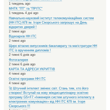
1 тиждень ago
МНТК "ПТ" та "ПРІТС"
1 тиждень 4 дні ago
Навчально-науковий інститут телекомунікаційних систем
(НН ІТС) КПІ ім. Ігоря Сікорського запрошує на День
відкритих дверей !
2 тижні ago
Відеоархів НН ІТС
2 тижні ago
Щиро вітаємо випускників бакалаврату та магістратури НН
ІТС із врученням дипломів !
2 тижні 6 днів ago
Фотогалерея
2 тижні 6 днів ago
КАРТА ТА АДРЕСИ УКРИТТІВ
4 тижні ago
Освітні програми НН ІТС
4 тижні ago
🚀 Штучний інтелект змінює світ. Стань тим, хто його
створює! Вступай на нову міждисциплінарну освітню
програму G5+F7 «Інженерія систем штучного інтелекту в
електронних комунікаціях» від НН ІТС КПІ ім. Ігоря
Сікорського !!!