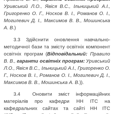
Уривський Л.О., Явіся В.С., Ільницький А.І.,
Григоренко О. Г., Носков В. І., Романов О. І.,
Могилевич Д. І., Максимов В. В., Мошинська
А. В.
)
3.3 Здійснити оновлення навчально-
методичної бази та змісту освітніх компонент
освітніх програм (
Відповідальний:
Правило
В. В.,
гаранти освітніх програм:
Уривський
Л.О., Явіся В.С., Ільницький А.І., Григоренко О.
Г., Носков В. І., Романов О. І., Могилевич Д. І.,
Максимов В. В., Мошинська А. В.
)).
3.4 Оновити зміст інформаційних
матеріалів про кафедри НН ІТС на
кафедральних сайтах та сайті НН ІТС