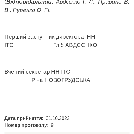
(
Відповідальний:
Авдєєнко Г. Л., Правило В.
В., Руренко О. Г
).
Перший заступник директора
НН
ІТС
Гліб АВДЄЄНКО
Вчений секретар
НН ІТС
Ріна НОВОГРУДСЬКА
Дата прийняття
31.10.2022
Номер протоколу
9