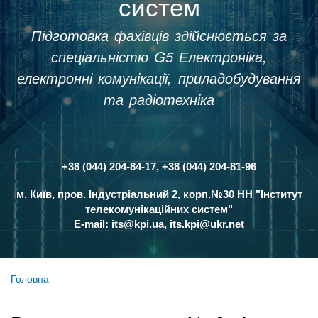
систем
Підготовка фахівців здійснюється за
спеціальністю G5 Електроніка,
електронні комунікації, приладобудування
та радіотехніка
+38 (044) 204-84-17, +38 (044) 204-81-96
Контакти
м. Київ, пров. Індустріальний 2, корп.№30 НН "Інститут
телекомунікаційних систем"
E-mail:
its@kpi.ua
,
its.kpi@ukr.net
Головна
Рядок
навіґації