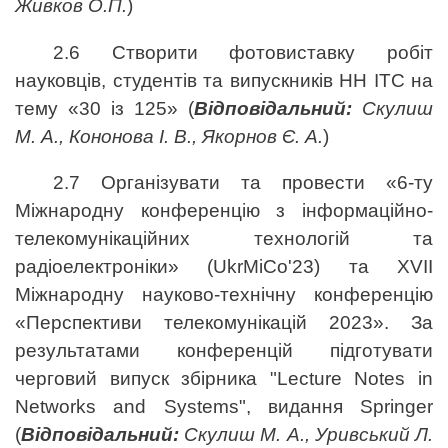
Живков О.П.
)
2.6 Створити фотовиставку робіт
науковців, студентів та випускників НН ІТС на
тему «30 із 125» (
Відповідальний:
Скулиш
М. А., Кононова І. В.,
Якорнов
Є. А.
)
2.7 Організувати та провести «6-ту
Міжнародну конференцію з інформаційно-
телекомунікаційних технологій та
радіоелектроніки» (UkrMiCo'23) та ХVІІ
Міжнародну науково-технічну конференцію
«Перспективи телекомунікацій 2023». За
результатами конференцій підготувати
черговий випуск збірника "Lecture Notes in
Networks and Systems", видання Springer
(
Відповідальний:
Скулиш М. А., Уривський Л.