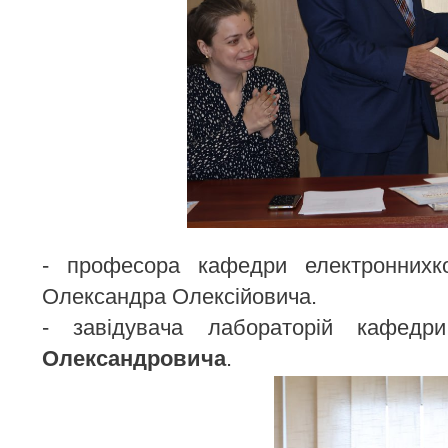
- професора кафедри електроннихк
Олександра Олексійовича.
- завідувача лабораторій кафед
Олександровича
.