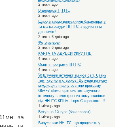
2 тижні ago
Відеоархів НН ІТС
2 тижні ago
Щиро вітаємо випускників бакалаврату
та магістратури НН ІТС із врученням
дипломів !
2 тижні 6 днів ago
Фотогалерея
2 тижні 6 днів ago
КАРТА ТА АДРЕСИ УКРИТТІВ
4 тижні ago
Освітні програми НН ІТС
4 тижні ago
🚀 Штучний інтелект змінює світ. Стань
тим, хто його створює! Вступай на нову
міждисциплінарну освітню програму
G5+F7 «Інженерія систем штучного
інтелекту в електронних комунікаціях»
від НН ІТС КПІ ім. Ігоря Сікорського !!!
1 місяць ago
Вступ на 1й курс (бакалаврат)
41мн за
1 місяць ago
Випускники НН ІТС, що працюють у
знань та