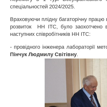
спеціальностей 2024/2025.
Враховуючи плідну багаторічну працю в 
розвиток НН ІТС, було заохотчено ві
наступних співробітників НН ІТС:
- провідного інженера лабораторії ме
Пінчук Людмилу Світівну
.