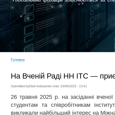
Головна
Рядок
навіґації
На Вченій Раді НН ІТС — приє
Submitted by
Gleb Avdeyenko
on
вт, 03/06/2025 - 13:41
26 травня 2025 р. на засіданні вчено
студентам та співробітникам інститут
викликали найбільший інтерес на Міжна