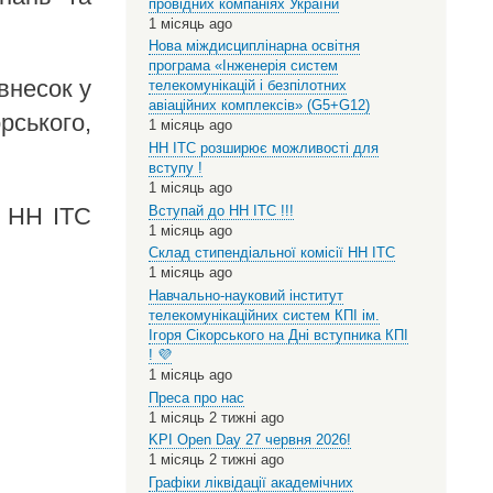
провідних компаніях України
1 місяць ago
Нова міждисциплінарна освітня
програма «Інженерія систем
внесок у
телекомунікацій і безпілотних
авіаційних комплексів» (G5+G12)
рського,
1 місяць ago
НН ІТС розширює можливості для
вступу !
1 місяць ago
в НН ІТС
Вступай до НН ІТС !!!
1 місяць ago
Склад стипендіальної комісії НН ІТС
1 місяць ago
Навчально-науковий інститут
телекомунікаційних систем КПІ ім.
Ігоря Сікорського на Дні вступника КПІ
! 💜
1 місяць ago
Преса про нас
1 місяць 2 тижні ago
KPI Open Day 27 червня 2026!
1 місяць 2 тижні ago
Графіки ліквідації академічних