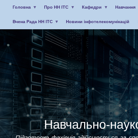
Головна
Про НН ІТС
Кафедри
Навчання
Вчена Рада НН ІТС
Новини інфотелекомунікацій
Меню
облікового
запису
користувача
Навчально-науко
Підготовка фахівців здійснюється за спе