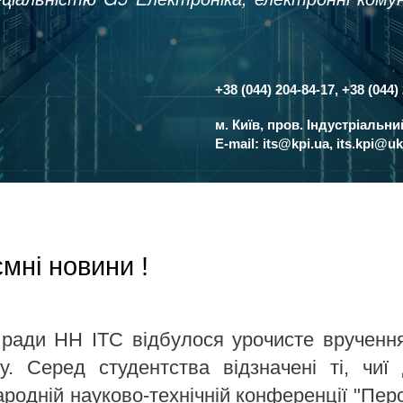
+38 (044) 204-84-17, +38 (044)
Контакти
м. Київ, пров. Індустріальн
E-mail:
its@kpi.ua
,
its.kpi@uk
мні новини !
ї ради НН ІТС відбулося урочисте врученн
у. Серед студентства відзначені ті, чиї 
родній науково-технічній конференції "Пер