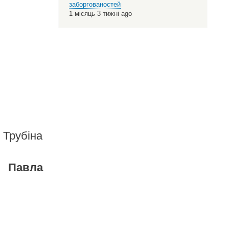
заборгованостей
1 місяць 3 тижні ago
Трубіна
у Павла