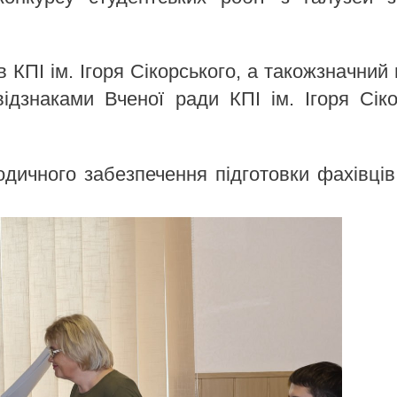
КПІ ім. Ігоря Сікорського, а такожзначний 
дзнаками Вченої ради КПІ ім. Ігоря Сіко
тодичного забезпечення підготовки фахівці