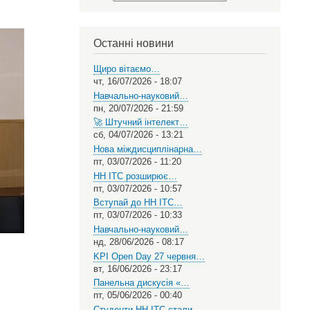
Select
your
language
Останні новини
Щиро вітаємо…
чт, 16/07/2026 - 18:07
Навчально-науковий…
пн, 20/07/2026 - 21:59
🚀 Штучний інтелект…
сб, 04/07/2026 - 13:21
Нова міждисциплінарна…
пт, 03/07/2026 - 11:20
НН ІТС розширює…
пт, 03/07/2026 - 10:57
Вступай до НН ІТС…
пт, 03/07/2026 - 10:33
Навчально-науковий…
нд, 28/06/2026 - 08:17
KPI Open Day 27 червня…
вт, 16/06/2026 - 23:17
Панельна дискусія «…
пт, 05/06/2026 - 00:40
Студенти НН ІТС стали…