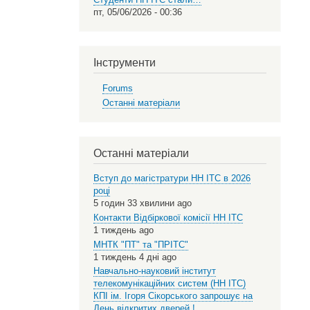
пт, 05/06/2026 - 00:36
Інструменти
Forums
Останні матеріали
Останні матеріали
Вступ до магістратури НН ІТС в 2026
році
5 годин 33 хвилини ago
Контакти Відбіркової комісії НН ІТС
1 тиждень ago
МНТК "ПТ" та "ПРІТС"
1 тиждень 4 дні ago
Навчально-науковий інститут
телекомунікаційних систем (НН ІТС)
КПІ ім. Ігоря Сікорського запрошує на
День відкритих дверей !