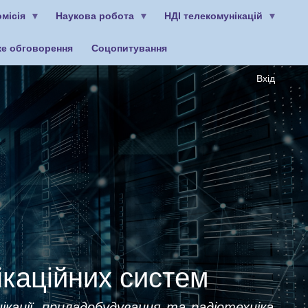
місія
Наукова робота
НДІ телекомунікацій
ке обговорення
Соцопитування
Вхід
ікаційних систем
ікації, приладобудування та радіотехніка