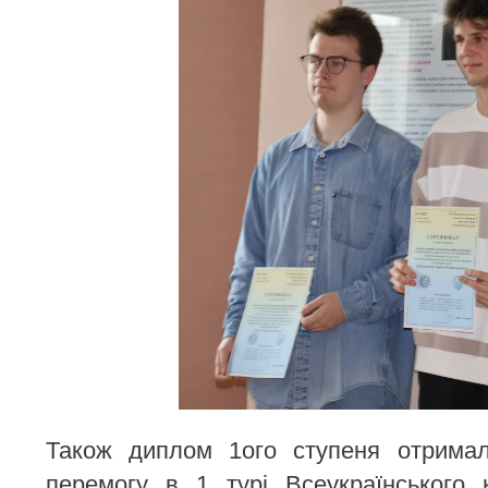
Також диплом 1ого ступеня отримал
перемогу в 1 турі Всеукраїнського 