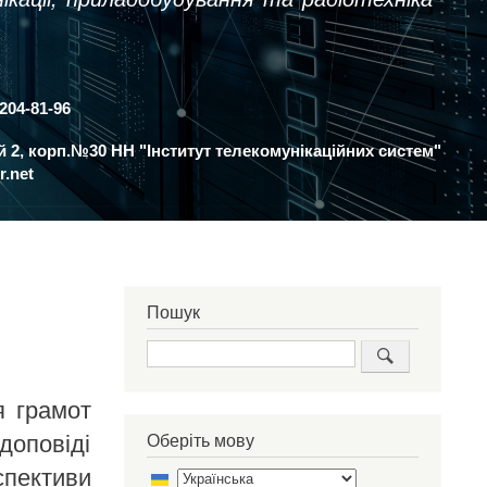
 204-81-96
ий 2, корп.№30 НН "Інститут телекомунікаційних систем"
r.net
Пошук
Пошук
я грамот
доповіді
Оберіть мову
спективи