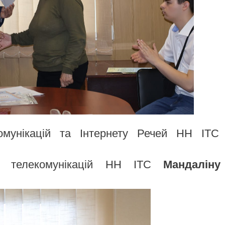
омунікацій та Інтернету Речей НН ІТС 
ри телекомунікацій НН ІТС
Мандалін