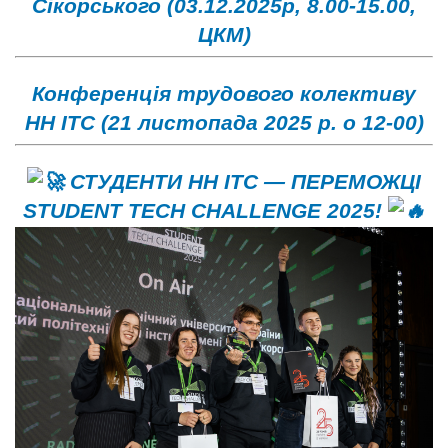
Сікорського (03.12.2025р, 8.00-15.00,
ЦКМ)
Конференція трудового колективу
НН ІТС (21 листопада 2025 р. о 12-00)
СТУДЕНТИ НН ІТС — ПЕРЕМОЖЦІ
STUDENT TECH CHALLENGE 2025!