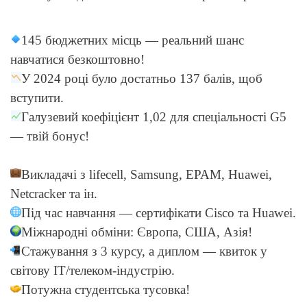
145 бюджетних місць — реальний шанс
навчатися безкоштовно!
У 2024 році було достатньо 137 балів, щоб
вступити.
Галузевий коефіцієнт 1,02 для спеціальності G5
— твій бонус!
Викладачі з lifecell, Samsung, EPAM, Huawei,
Netcracker та ін.
Під час навчання — сертифікати Cisco та Huawei.
Міжнародні обміни: Європа, США, Азія!
Стажування з 3 курсу, а диплом — квиток у
світову IT/телеком-індустрію.
Потужна студентська тусовка!