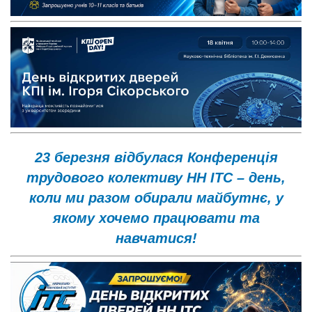
23 березня відбулася Конференція
трудового колективу НН ІТС – день,
коли ми разом обирали майбутнє, у
якому хочемо працювати та
навчатися!