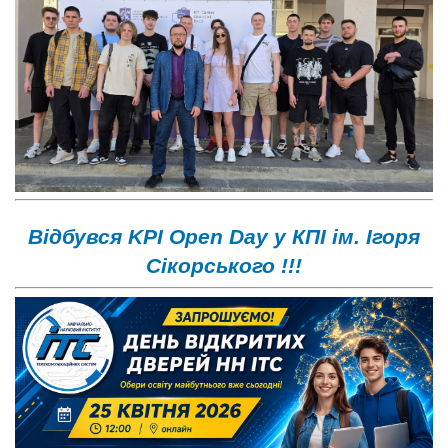
Відбувся KPI Open Day у КПІ ім. Ігоря
Сікорського !!!