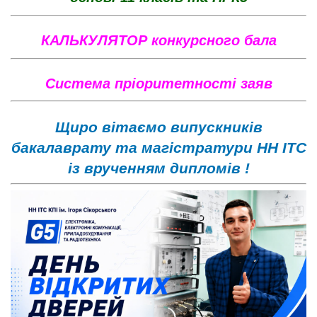
КАЛЬКУЛЯТОР конкурсного бала
Систе
ма пріоритетності заяв
Щиро вітаємо випускників
бакалаврату та магістратури НН ІТС
із врученням дипломів !