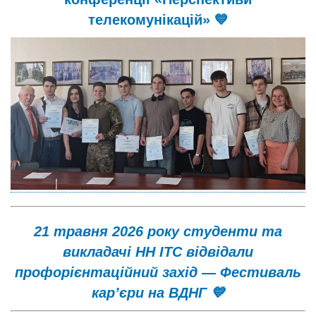
телекомунікацій» 💙
21 травня 2026 року студенти та
викладачі НН ІТС відвідали
профорієнтаційний захід — Фестиваль
кар’єри на ВДНГ 💙