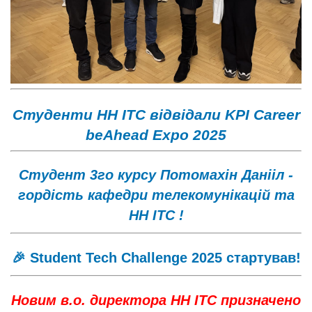
Студенти НН ІТС відвідали KPI Career
beAhead Expo 2025
Cтудент 3го курсу Потомахін Данііл -
гордість кафедри телекомунікацій та
НН ІТС !
🎉 Student Tech Challenge 2025 стартував!
Новим в.о. директора НН ІТС призначено