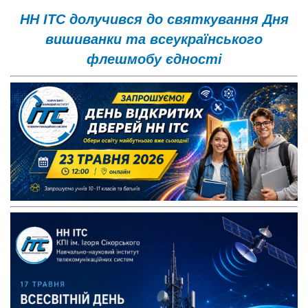
НН ІТС долучився до святкування Дня
вишиванки та всеукраїнського
флешмобу єдності