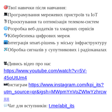
Твої навички після навчання:
Програмування мережевих пристроїв та IoT
Проєктування та оптимізація телеком-систем
Розробка веб-додатків та хмарних сервісів
Кібербезпека цифрових мереж
Інтеграція smart-рішень у міську інфраструктуру
Обробка сигналів у супутникових і радіоканалах
Дивись відео про нас
https://www.youtube.com/watch?v=5V-
45oUtUm4
Інстаграм
https://www.instagram.com/kpi_its?
utm_source=qr&igsh=MWpmYnVoZWIwYzhrcw
==
Чат для вступників:
t.me/abit_its