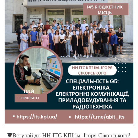
Вступай до НН ІТС КПІ ім. Ігоря Сікорського!