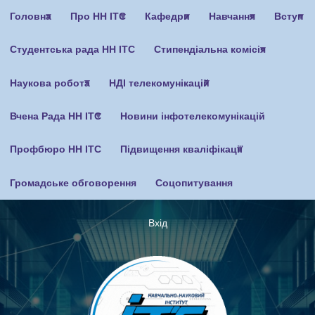
Перейти
Головна
Про НН ІТС
Кафедри
Навчання
Вступ
до
основного
Студентська рада НН ІТС
Стипендіальна комісія
вмісту
Наукова робота
НДІ телекомунікацій
Вчена Рада НН ІТС
Новини інфотелекомунікацій
Профбюро НН ІТС
Підвищення кваліфікації
Громадське обговорення
Соцопитування
Вхід
Меню
облікового
запису
користувача