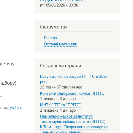
пт, 05/06/2026 - 00:36
Інструменти
Forums
Останні матеріали
еретину
Останні матеріали
Вступ до магістратури НН ІТС в 2026
році
ідбору).
13 годин 57 хвилин ago
Контакти Відбіркової комісії НН ІТС
..
1 тиждень 3 дні ago
МНТК "ПТ" та "ПРІТС"
ентар,
увійдіть
1 тиждень 4 дні ago
Навчально-науковий інститут
телекомунікаційних систем (НН ІТС)
КПІ ім. Ігоря Сікорського запрошує на
День відкритих дверей !