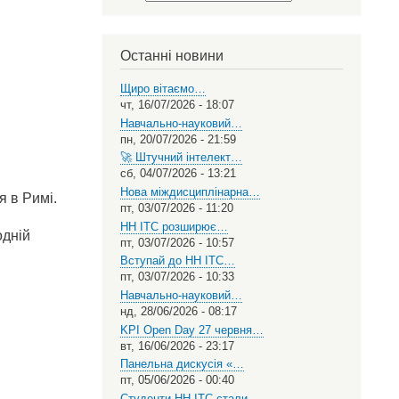
Select
your
language
Останні новини
Щиро вітаємо…
чт, 16/07/2026 - 18:07
Навчально-науковий…
пн, 20/07/2026 - 21:59
🚀 Штучний інтелект…
сб, 04/07/2026 - 13:21
Нова міждисциплінарна…
я в Римі.
пт, 03/07/2026 - 11:20
НН ІТС розширює…
одній
пт, 03/07/2026 - 10:57
Вступай до НН ІТС…
пт, 03/07/2026 - 10:33
Навчально-науковий…
нд, 28/06/2026 - 08:17
KPI Open Day 27 червня…
вт, 16/06/2026 - 23:17
Панельна дискусія «…
пт, 05/06/2026 - 00:40
Студенти НН ІТС стали…