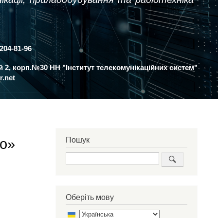
 204-81-96
ий 2, корп.№30 НН "Інститут телекомунікаційних систем"
r.net
Пошук
го»
Пошук
Оберіть мову