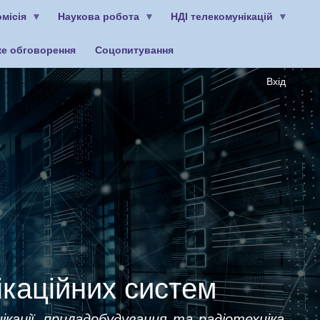
місія
Наукова робота
НДІ телекомунікацій
ке обговорення
Соцопитування
Вхід
ікаційних систем
ікації, приладобудування та радіотехніка