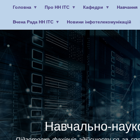
Головна
Про НН ІТС
Кафедри
Навчання
Вчена Рада НН ІТС
Новини інфотелекомунікацій
Меню
облікового
запису
користувача
Навчально-науко
Підготовка фахівців здійснюється за спе