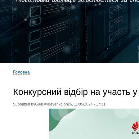
Головна
Рядок
навіґації
Конкурсний відбір на участь 
Submitted by
Gleb Avdeyenko
on
сб, 11/05/2024 - 17:31