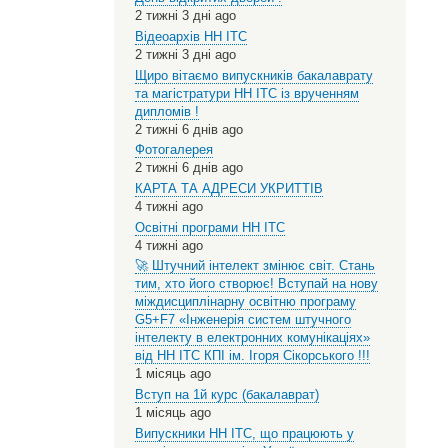
2 тижні 3 дні ago
Відеоархів НН ІТС
2 тижні 3 дні ago
Щиро вітаємо випускників бакалаврату
та магістратури НН ІТС із врученням
дипломів !
2 тижні 6 днів ago
Фотогалерея
2 тижні 6 днів ago
КАРТА ТА АДРЕСИ УКРИТТІВ
4 тижні ago
Освітні програми НН ІТС
4 тижні ago
🚀 Штучний інтелект змінює світ. Стань
тим, хто його створює! Вступай на нову
міждисциплінарну освітню програму
G5+F7 «Інженерія систем штучного
інтелекту в електронних комунікаціях»
від НН ІТС КПІ ім. Ігоря Сікорського !!!
1 місяць ago
Вступ на 1й курс (бакалаврат)
1 місяць ago
Випускники НН ІТС, що працюють у