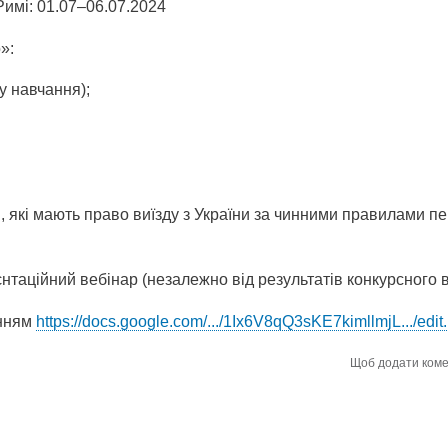
имі: 01.07–06.07.2024
»:
у навчання);
, які мають право виїзду з України за чинними правилами п
таційний вебінар (незалежно від результатів конкурсного в
анням
https://docs.google.com/.../1Ix6V8qQ3sKE7kimllmjL.../edit.
Щоб додати ком