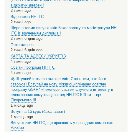
відкритих дверей !
2 тижні ago
Відеоархів НН ІТС
2 тижні ago
Щиро вітаємо випускників бакалаврату та магістратури НН
ІТС із врученням дипломів !
2 тижні 6 днів ago
Фотогалерея
2 тижні 6 днів ago
КАРТА ТА АДРЕСИ УКРИТТІВ
4 тижні ago
Освітні програми НН ІТС
4 тижні ago
🚀 Штучний інтелект змінює світ. Стань тим, хто його
створює! Вступай на нову міждисциплінарну освітню
програму G5+F7 «Інженерія систем штучного інтелекту в
електронних комунікаціях» від НН ІТС КПІ ім. Ігоря
Сікорського !!!
1 місяць ago
Вступ на 1й курс (бакалаврат)
1 місяць ago
Випускники НН ІТС, що працюють у провідних компаніях
України