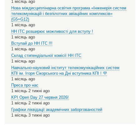
1 місяць ago
Нова міждисциплінарна освітня програма «Інженерія систем
телекомунікацій і безпілотних авіаційних комплексів»
(G5+G12)
1 місяць ago
НН ІТС розширює можливості для вступу !
1 місяць ago
Вступай до НН ІТС !!!
1 місяць ago
Склад стипендіальної комісії НН ІТС
1 місяць ago
Навчально-науковий інститут телекомунікаційних систем
КПІ ім. Ігоря Сікорського на Дні вступника КПІ ! 💜
1 місяць ago
Преса про нас
1 місяць 2 тижні ago
KPI Open Day 27 червня 2026!
1 місяць 2 тижні ago
Графіки ліквідації академічних заборгованостей
1 місяць 3 тижні ago