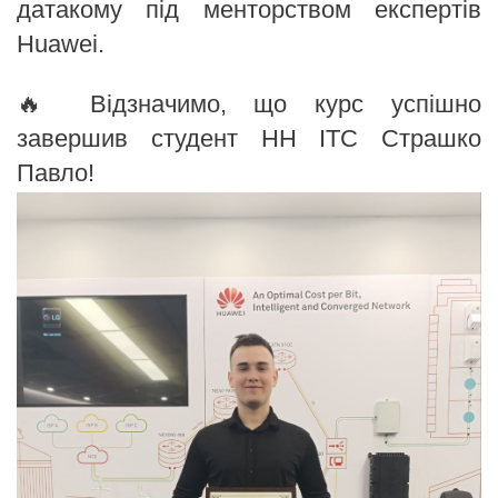
датакому під менторством експертів
Huawei.
🔥 Відзначимо, що курс успішно
завершив студент НН ІТС Страшко
Павло!