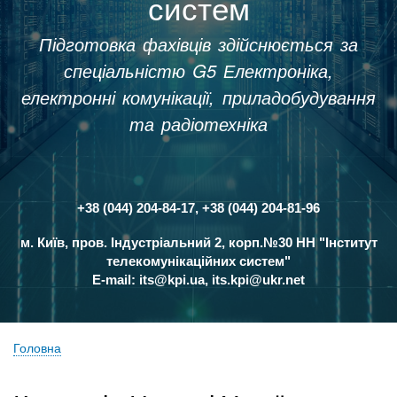
систем
Підготовка фахівців здійснюється за
спеціальністю G5 Електроніка,
електронні комунікації, приладобудування
та радіотехніка
+38 (044) 204-84-17, +38 (044) 204-81-96
Контакти
м. Київ, пров. Індустріальний 2, корп.№30 НН "Інститут
телекомунікаційних систем"
E-mail:
its@kpi.ua
,
its.kpi@ukr.net
Головна
Рядок
навіґації