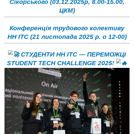
Сікорського (03.12.2025р, 8.00-15.00,
ЦКМ)
Конференція трудового колективу
НН ІТС (21 листопада 2025 р. о 12-00)
СТУДЕНТИ НН ІТС — ПЕРЕМОЖЦІ
STUDENT TECH CHALLENGE 2025!