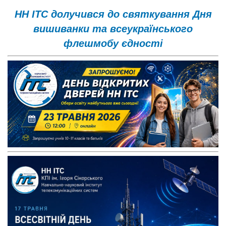
НН ІТС долучився до святкування Дня
вишиванки та всеукраїнського
флешмобу єдності