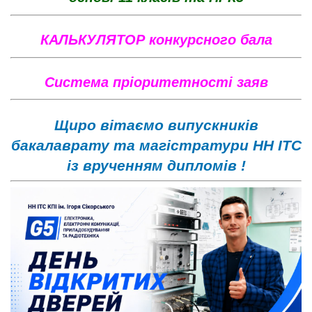
КАЛЬКУЛЯТОР конкурсного бала
Систе
ма пріоритетності заяв
Щиро вітаємо випускників
бакалаврату та магістратури НН ІТС
із врученням дипломів !