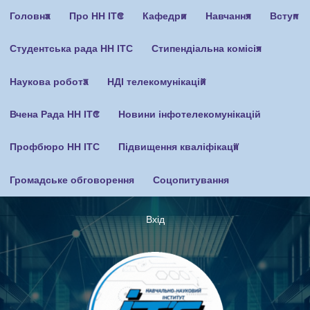
Перейти
Головна
Про НН ІТС
Кафедри
Навчання
Вступ
до
основного
Студентська рада НН ІТС
Стипендіальна комісія
вмісту
Наукова робота
НДІ телекомунікацій
Вчена Рада НН ІТС
Новини інфотелекомунікацій
Профбюро НН ІТС
Підвищення кваліфікації
Громадське обговорення
Соцопитування
Вхід
Меню
облікового
запису
користувача