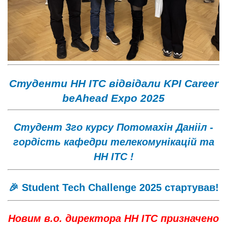
Студенти НН ІТС відвідали KPI Career
beAhead Expo 2025
Cтудент 3го курсу Потомахін Данііл -
гордість кафедри телекомунікацій та
НН ІТС !
🎉 Student Tech Challenge 2025 стартував!
Новим в.о. директора НН ІТС призначено