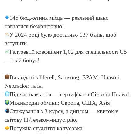
145 бюджетних місць — реальний шанс
навчатися безкоштовно!
У 2024 році було достатньо 137 балів, щоб
вступити.
Галузевий коефіцієнт 1,02 для спеціальності G5
— твій бонус!
Викладачі з lifecell, Samsung, EPAM, Huawei,
Netcracker та ін.
Під час навчання — сертифікати Cisco та Huawei.
Міжнародні обміни: Європа, США, Азія!
Стажування з 3 курсу, а диплом — квиток у
світову IT/телеком-індустрію.
Потужна студентська тусовка!