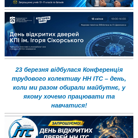
23 березня відбулася Конференція
трудового колективу НН ІТС – день,
коли ми разом обирали майбутнє, у
якому хочемо працювати та
навчатися!