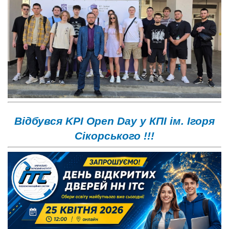
Відбувся KPI Open Day у КПІ ім. Ігоря
Сікорського !!!