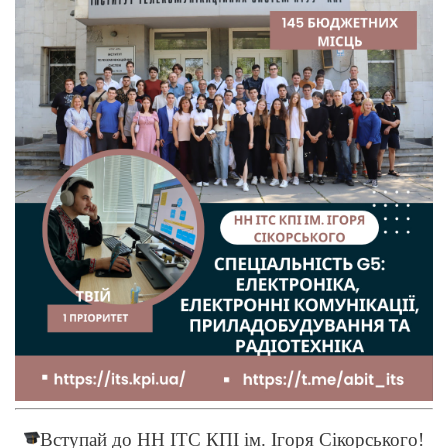
Вступай до НН ІТС КПІ ім. Ігоря Сікорського!