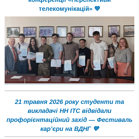
телекомунікацій» 💙
21 травня 2026 року студенти та
викладачі НН ІТС відвідали
профорієнтаційний захід — Фестиваль
кар’єри на ВДНГ 💙