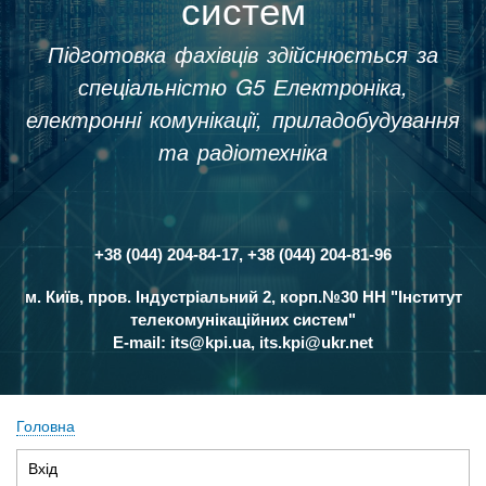
систем
Підготовка фахівців здійснюється за
спеціальністю G5 Електроніка,
електронні комунікації, приладобудування
та радіотехніка
+38 (044) 204-84-17, +38 (044) 204-81-96
Контакти
м. Київ, пров. Індустріальний 2, корп.№30 НН "Інститут
телекомунікаційних систем"
E-mail:
its@kpi.ua
,
its.kpi@ukr.net
Головна
Рядок
Вхід
(активна
навіґації