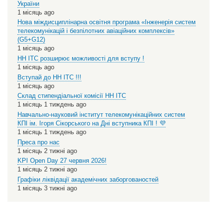
України
1 місяць ago
Нова міждисциплінарна освітня програма «Інженерія систем
телекомунікацій і безпілотних авіаційних комплексів»
(G5+G12)
1 місяць ago
НН ІТС розширює можливості для вступу !
1 місяць ago
Вступай до НН ІТС !!!
1 місяць ago
Склад стипендіальної комісії НН ІТС
1 місяць 1 тиждень ago
Навчально-науковий інститут телекомунікаційних систем
КПІ ім. Ігоря Сікорського на Дні вступника КПІ ! 💜
1 місяць 1 тиждень ago
Преса про нас
1 місяць 2 тижні ago
KPI Open Day 27 червня 2026!
1 місяць 2 тижні ago
Графіки ліквідації академічних заборгованостей
1 місяць 3 тижні ago