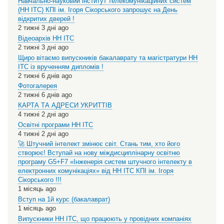
Навчально-науковий інститут телекомунікаційних систем
(НН ІТС) КПІ ім. Ігоря Сікорського запрошує на День
відкритих дверей !
2 тижні 3 дні ago
Відеоархів НН ІТС
2 тижні 3 дні ago
Щиро вітаємо випускників бакалаврату та магістратури НН
ІТС із врученням дипломів !
2 тижні 6 днів ago
Фотогалерея
2 тижні 6 днів ago
КАРТА ТА АДРЕСИ УКРИТТІВ
4 тижні 2 дні ago
Освітні програми НН ІТС
4 тижні 2 дні ago
🚀 Штучний інтелект змінює світ. Стань тим, хто його
створює! Вступай на нову міждисциплінарну освітню
програму G5+F7 «Інженерія систем штучного інтелекту в
електронних комунікаціях» від НН ІТС КПІ ім. Ігоря
Сікорського !!!
1 місяць ago
Вступ на 1й курс (бакалаврат)
1 місяць ago
Випускники НН ІТС, що працюють у провідних компаніях