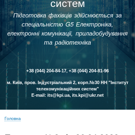
систем
Підготовка фахівців здійснюється за
спеціальністю G5 Електроніка,
електронні комунікації, приладобудування
та радіотехніка
+38 (044) 204-84-17, +38 (044) 204-81-96
Контакти
м. Київ, пров. Індустріальний 2, корп.№30 НН "Інститут
телекомунікаційних систем"
E-mail:
its@kpi.ua
,
its.kpi@ukr.net
Головна
Рядок
навіґації