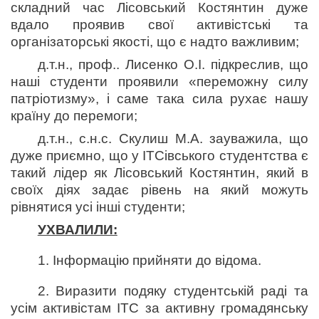
складний час Лісовський Костянтин дуже
вдало проявив свої активістські та
організаторські якості, що є надто важливим;
д.т.н., проф.. Лисенко О.І. підкреслив, що
наші студенти проявили «переможну силу
патріотизму», і саме така сила рухає нашу
країну до перемоги;
д.т.н., с.н.с. Скулиш М.А. зауважила, що
дуже приємно, що у ІТСівського студентства є
такий лідер як Лісовський Костянтин, який в
своїх діях задає рівень на який можуть
рівнятися усі інші студенти;
УХВАЛИЛИ:
1. Інформацію прийняти до відома.
2. Виразити подяку студентській раді та
усім активістам ІТС за активну громадянську