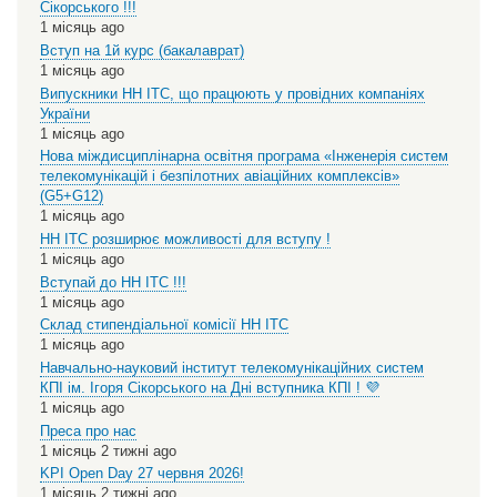
Сікорського !!!
1 місяць ago
Вступ на 1й курс (бакалаврат)
1 місяць ago
Випускники НН ІТС, що працюють у провідних компаніях
України
1 місяць ago
Нова міждисциплінарна освітня програма «Інженерія систем
телекомунікацій і безпілотних авіаційних комплексів»
(G5+G12)
1 місяць ago
НН ІТС розширює можливості для вступу !
1 місяць ago
Вступай до НН ІТС !!!
1 місяць ago
Склад стипендіальної комісії НН ІТС
1 місяць ago
Навчально-науковий інститут телекомунікаційних систем
КПІ ім. Ігоря Сікорського на Дні вступника КПІ ! 💜
1 місяць ago
Преса про нас
1 місяць 2 тижні ago
KPI Open Day 27 червня 2026!
1 місяць 2 тижні ago