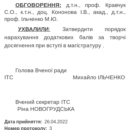
ОБГОВОРЕННЯ:
д.т.н., проф. Кравчук
С.О., к.т.н., доц. Кононова І.В., акад., д.т.н.,
проф. Ільченко М.Ю.
УХВАЛИЛИ
:
Затвердити порядок
нарахування додаткових балів за творчі
досягнення при вступі в магістратуру
.
Голова Вченої ради
ІТС Михайло ІЛЬЧЕНКО
Вчений секретар ІТС
Ріна НОВОГРУДСЬКА
Дата прийняття
26.04.2022
Номер протоколу
3