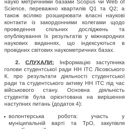
науко метричними базами Scopus чи Web of
Science, переважно квартилів Q1 та Q2; а
також всіляко розширювати власні наукові
контакти із закордонними колегами щодо
проведення спільних досліджень та
опублікування їх результатів у міжнародних
наукових виданнях, що індексуються в
провідних світових наукометричних базах.
2.
СЛУХАЛИ:
Інформацію заступника
голови студентської ради НН ІТС Лісовського
К. про результати діяльності студентської
ради та студентського активу НН ІТС під час
військового стану. Основна діяльність
студентів була орієнтована на вирішення
наступних питань (додаток 4):
волонтерська робота: участь у
муніципальній варті та ТрО, закупівля