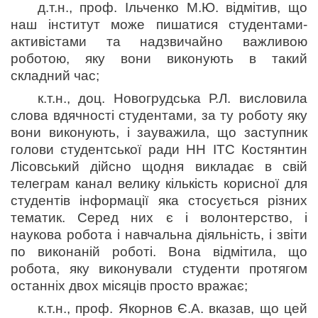
д.т.н., проф. Ільченко М.Ю. відмітив, що
наш інститут може пишатися студентами-
активістами та надзвичайно важливою
роботою, яку вони виконують в такий
складний час;
к.т.н., доц. Новогрудська Р.Л. висловила
слова вдячності студентами, за ту роботу яку
вони виконують, і зауважила, що заступник
голови студентської ради НН ІТС Костянтин
Лісовський дійсно щодня викладає в свій
телеграм канал велику кількість корисної для
студентів інформації яка стосується різних
тематик. Серед них є і волонтерство, і
наукова робота і навчальна діяльність, і звіти
по виконаній роботі. Вона відмітила, що
робота, яку виконували студенти протягом
останніх двох місяців просто вражає;
к.т.н., проф. Якорнов Є.А. вказав, що цей