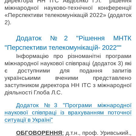
директора НН ІТС Авдєєнко Г.Л. рішення
міжнародної науково-технічної конференції
«Перспективи телекомунікацій 2022» (додаток
2).
Додаток №2 "Рішення МНТК
"Перспективи телекомунікацій- 2022""
Інформацію про різноманітні програми
міжнародної наукової співпраці (додаток 3) які
є доступними для подання запитів
українськими вченими представлено
заступником директора НН ІТС з міжнародної
діяльності Глоба Л.С.
Додаток №3 "Програми міжнародної
наукової співпраці із врахуванням поточної
ситуації в Україні"
ОБГОВОРЕННЯ
:
д.т.н., проф. Уривський.,