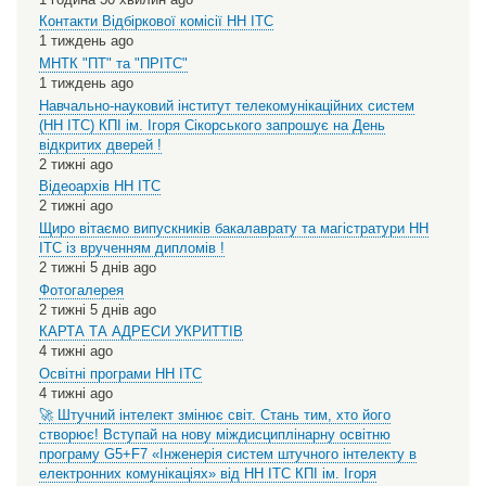
Контакти Відбіркової комісії НН ІТС
1 тиждень ago
МНТК "ПТ" та "ПРІТС"
1 тиждень ago
Навчально-науковий інститут телекомунікаційних систем
(НН ІТС) КПІ ім. Ігоря Сікорського запрошує на День
відкритих дверей !
2 тижні ago
Відеоархів НН ІТС
2 тижні ago
Щиро вітаємо випускників бакалаврату та магістратури НН
ІТС із врученням дипломів !
2 тижні 5 днів ago
Фотогалерея
2 тижні 5 днів ago
КАРТА ТА АДРЕСИ УКРИТТІВ
4 тижні ago
Освітні програми НН ІТС
4 тижні ago
🚀 Штучний інтелект змінює світ. Стань тим, хто його
створює! Вступай на нову міждисциплінарну освітню
програму G5+F7 «Інженерія систем штучного інтелекту в
електронних комунікаціях» від НН ІТС КПІ ім. Ігоря