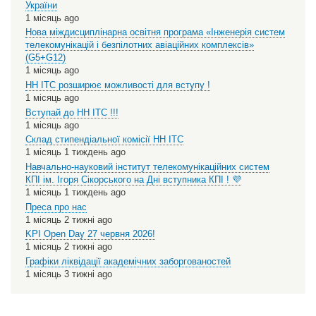
України
1 місяць ago
Нова міждисциплінарна освітня програма «Інженерія систем
телекомунікацій і безпілотних авіаційних комплексів»
(G5+G12)
1 місяць ago
НН ІТС розширює можливості для вступу !
1 місяць ago
Вступай до НН ІТС !!!
1 місяць ago
Склад стипендіальної комісії НН ІТС
1 місяць 1 тиждень ago
Навчально-науковий інститут телекомунікаційних систем
КПІ ім. Ігоря Сікорського на Дні вступника КПІ ! 💜
1 місяць 1 тиждень ago
Преса про нас
1 місяць 2 тижні ago
KPI Open Day 27 червня 2026!
1 місяць 2 тижні ago
Графіки ліквідації академічних заборгованостей
1 місяць 3 тижні ago