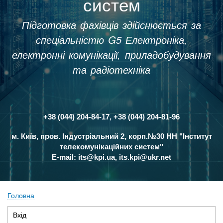
систем
Підготовка фахівців здійснюється за
спеціальністю G5 Електроніка,
електронні комунікації, приладобудування
та радіотехніка
+38 (044) 204-84-17, +38 (044) 204-81-96
Контакти
м. Київ, пров. Індустріальний 2, корп.№30 НН "Інститут
телекомунікаційних систем"
E-mail:
its@kpi.ua
,
its.kpi@ukr.net
Головна
Рядок
Вхід
(активна
навіґації