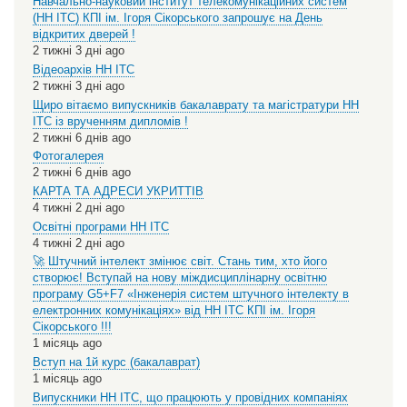
Навчально-науковий інститут телекомунікаційних систем
(НН ІТС) КПІ ім. Ігоря Сікорського запрошує на День
відкритих дверей !
2 тижні 3 дні ago
Відеоархів НН ІТС
2 тижні 3 дні ago
Щиро вітаємо випускників бакалаврату та магістратури НН
ІТС із врученням дипломів !
2 тижні 6 днів ago
Фотогалерея
2 тижні 6 днів ago
КАРТА ТА АДРЕСИ УКРИТТІВ
4 тижні 2 дні ago
Освітні програми НН ІТС
4 тижні 2 дні ago
🚀 Штучний інтелект змінює світ. Стань тим, хто його
створює! Вступай на нову міждисциплінарну освітню
програму G5+F7 «Інженерія систем штучного інтелекту в
електронних комунікаціях» від НН ІТС КПІ ім. Ігоря
Сікорського !!!
1 місяць ago
Вступ на 1й курс (бакалаврат)
1 місяць ago
Випускники НН ІТС, що працюють у провідних компаніях