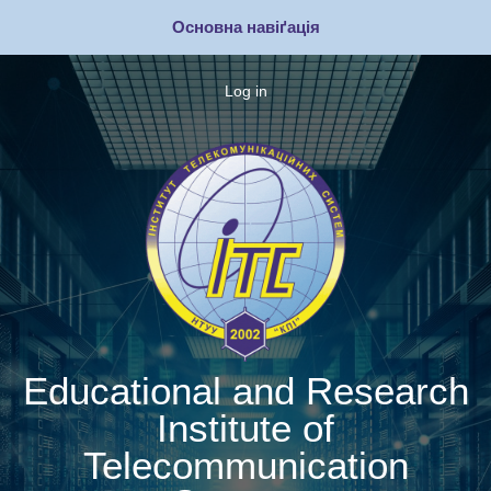
Skip
Основна навіґація
to
main
content
Log in
Меню
облікового
запису
користувача
Educational and Research
Institute of
Telecommunication