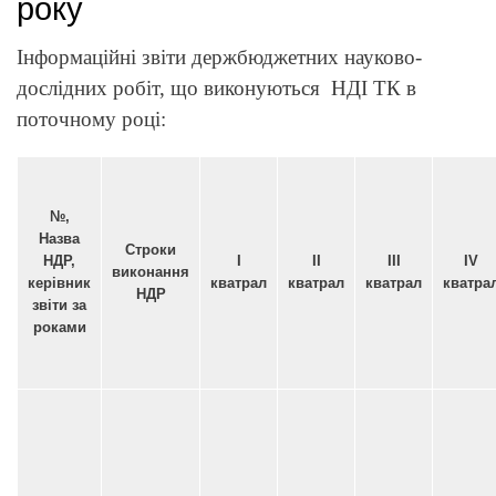
року
Інформаційні звіти держбюджетних науково-
дослідних робіт, що виконуються НДІ ТК в
поточному році:
№,
Назва
Строки
НДР,
І
ІІ
ІІІ
ІV
виконання
керівник
кватрал
кватрал
кватрал
кватра
НДР
звіти за
роками