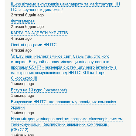
Щиро вітаємо випускників бакалаврату та магістратури НН
ІТС із врученням дипломів !
2 тижні 6 днів ago
Фотогалерея
2 тижні 6 днів ago
КАРТА ТА АДРЕСИ УКРИТТІВ
4 тижні ago
Освітні програми НН ІТС
4 тижні ago
🚀 Штучний інтелект змінює світ. Стань тим, хто його
створює! Вступай на нову міждисциплінарну освітню
програму G5+F7 «Інженерія систем штучного інтелекту в
електронних комунікаціях» від НН ІТС КПІ ім. Ігоря
Сікорського !!!
1 місяць ago
Вступ на 1й курс (бакалаврат)
1 місяць ago
Випускники НН ІТС, що працюють у провідних компаніях
України
1 місяць ago
Нова міждисциплінарна освітня програма «Інженерія систем
телекомунікацій і безпілотних авіаційних комплексів»
(G5+G12)
1 місяць ago