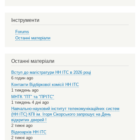
Інструменти
Forums
Останні матеріали
Останні матеріали
Вступ до магістратури НН ІТС в 2026 році
6 годин ago
Контакти Відбіркової комісії НН ІТС
1 тиждень ago
МНТК "ПТ" та "ПРІТС"
1 тиждень 4 дні ago
Навчально-науковий інститут телекомунікаційних систем
(НН ІТС) КПІ ім. Ігоря Сікорського запрошує на День
відкритих дверей !
2 тижні ago
Відеоархів НН ІТС
2 тижні ago