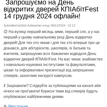
Запрошуємо на День
відкритих дверей КПІАбітFest
14 грудня 2024 офлайн!
Submitted by
Gleb Avdeyenko
on
нд, 08/12/2024 - 22:12
😊 На вулиці перший місяць зими, перший сніг, а у нас
перший у цьому навчальному році День відкритих
дверей! Для тих хто чекав і для тих хто вперше про це
дізнався, для абітурієнтів, школярів, їх батьків та
вчителів, запрошуємо всіх бажаючих відвідати День
відкритих дверей КПІАбітFest. На вас чекає знайомство
з навчально-наукових інститутами та факультетами,
цікаві та інформативні презентації від запрошених
спікерів, захопливі екскурсії кампусом.
💃 Зацікавили? Слідкуйте за публікаціями на каналі аби
нічого не проґавити! Корисні теми від спікерів будуть
опубліковані найближчими днями.
📝
Реєстрація