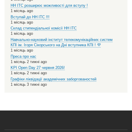
НН ІТС розширює можливості для вступу !
1 місяць ago
Вступай до НН ІТС !!!
1 місяць ago
Склад стипендіальної комісії НН ІТС
1 місяць ago
Навчально-науковий інститут телекомунікаційних систем
КПІ ім. Ігоря Сікорського на Дні вступника КПІ ! 💜
1 місяць ago
Преса про нас
1 місяць 2 тижні ago
KPI Open Day 27 червня 2026!
1 місяць 2 тижні ago
Графіки ліквідації академічних заборгованостей
1 місяць 3 тижні ago