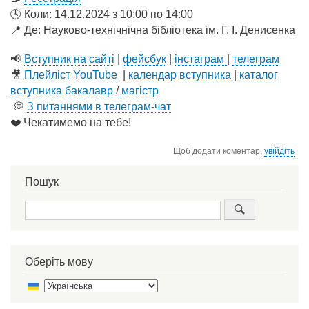
🕓 Коли: 14.12.2024 з 10:00 по 14:00
📍 Де: Науково-технічнічна бібліотека ім. Г. І. Денисенка
📢
Вступник на сайті
|
фейсбук
|
інстаграм
|
телеграм
🎥
Плейліст YouTube
|
календар вступника
|
каталог
вступника бакалавр
/
магістр
💭
З питаннями в телеграм-чат
❤️ Чекатимемо на тебе!
Щоб додати коментар,
увійдіть
Пошук
Пошук
Оберіть мову
Select