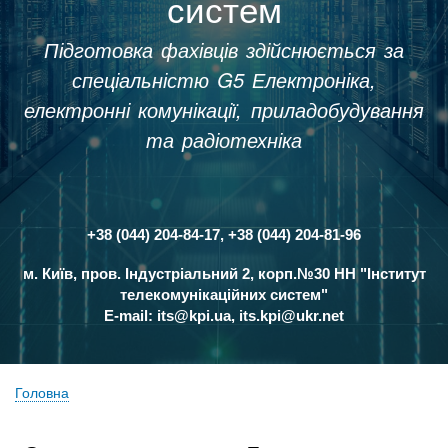
систем
Підготовка фахівців здійснюється за
спеціальністю G5 Електроніка,
електронні комунікації, приладобудування
та радіотехніка
+38 (044) 204-84-17, +38 (044) 204-81-96
Контакти
м. Київ, пров. Індустріальний 2, корп.№30 НН "Інститут
телекомунікаційних систем"
E-mail:
its@kpi.ua
,
its.kpi@ukr.net
Головна
Рядок
навіґації