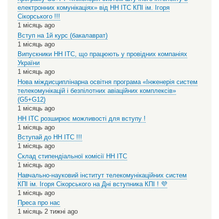
електронних комунікаціях» від НН ІТС КПІ ім. Ігоря
Сікорського !!!
1 місяць ago
Вступ на 1й курс (бакалаврат)
1 місяць ago
Випускники НН ІТС, що працюють у провідних компаніях
України
1 місяць ago
Нова міждисциплінарна освітня програма «Інженерія систем
телекомунікацій і безпілотних авіаційних комплексів»
(G5+G12)
1 місяць ago
НН ІТС розширює можливості для вступу !
1 місяць ago
Вступай до НН ІТС !!!
1 місяць ago
Склад стипендіальної комісії НН ІТС
1 місяць ago
Навчально-науковий інститут телекомунікаційних систем
КПІ ім. Ігоря Сікорського на Дні вступника КПІ ! 💜
1 місяць ago
Преса про нас
1 місяць 2 тижні ago