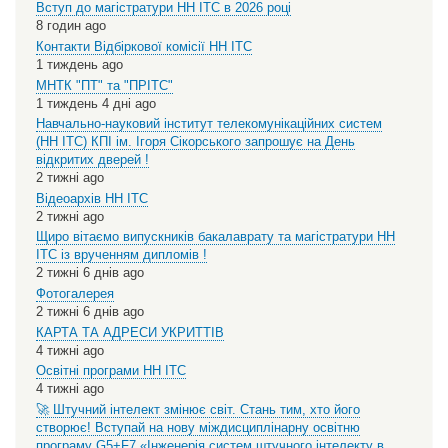
Вступ до магістратури НН ІТС в 2026 році
8 годин ago
Контакти Відбіркової комісії НН ІТС
1 тиждень ago
МНТК "ПТ" та "ПРІТС"
1 тиждень 4 дні ago
Навчально-науковий інститут телекомунікаційних систем
(НН ІТС) КПІ ім. Ігоря Сікорського запрошує на День
відкритих дверей !
2 тижні ago
Відеоархів НН ІТС
2 тижні ago
Щиро вітаємо випускників бакалаврату та магістратури НН
ІТС із врученням дипломів !
2 тижні 6 днів ago
Фотогалерея
2 тижні 6 днів ago
КАРТА ТА АДРЕСИ УКРИТТІВ
4 тижні ago
Освітні програми НН ІТС
4 тижні ago
🚀 Штучний інтелект змінює світ. Стань тим, хто його
створює! Вступай на нову міждисциплінарну освітню
програму G5+F7 «Інженерія систем штучного інтелекту в