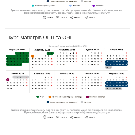
1 курс магістрів ОПП та ОНП