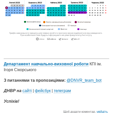
Департамент навчально-виховної роботи
КПІ ім.
Ігоря Сікорського
З питаннями та пропозиціями:
@DNVR_team_bot
ДНВР на
сайті
|
фейсбук
|
телеграм
Успіхів!
Щоб додати коментар,
увійдіть