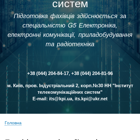
систем
Підготовка фахівців здійснюється за
спеціальністю G5 Електроніка,
електронні комунікації, приладобудування
та радіотехніка
+38 (044) 204-84-17, +38 (044) 204-81-96
Контакти
м. Київ, пров. Індустріальний 2, корп.№30 НН "Інститут
телекомунікаційних систем"
E-mail:
its@kpi.ua
,
its.kpi@ukr.net
Головна
Рядок
навіґації