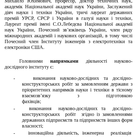
Михайло Юхимович, професор, доктор технічних наук, 
академік Національної академії наук України, Заслужений 
діяч науки і техніки України, тричі лауреат державних 
премій УРСР, СРСР і України в галузі науки і техніки, 
Лауреат премії імені С.О.Лебедєва Національної академії 
наук України, Почесний зв’язківець України, член ряду 
міжнародних академій і наукових організацій, в тому числі 
Почесний член Інституту інженерів з електротехніки та 
електроніки США.
Головними 
напрямками
 діяльності науково-
дослідного інституту є:
-    виконання науково-дослідних та дослідно-
конструкторських робіт за замовленням держави з 
пріоритетних напрямків науки і техніки в тісному 
взаємозв’язку з підготовкою 
фахівців;                               
-    виконання  науково-дослідних та  дослідно-
конструкторських  робіт  згідно із замовленнями 
державних підприємств та підприємств інших форм 
власності;
-    інноваційна діяльність, інженерна  реалізація  