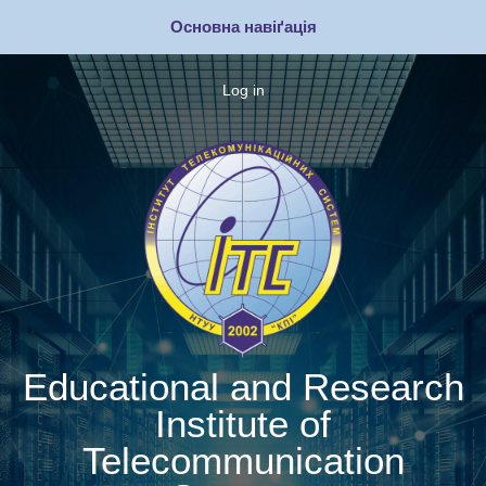
Skip
Основна навіґація
to
main
content
Log in
Меню
облікового
запису
користувача
Educational and Research
Institute of
Telecommunication