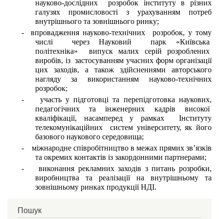
науково-дослідних  розробок інституту в різних 
галузях промисловості з урахуванням потреб 
внутрішнього та зовнішнього ринку;
-  впровадження науково-технічних  розробок, у тому 
числі  через Науковий  парк «Київська  
політехніка»  випуск малих серій розроблених  
виробів, із  застосуванням учасних форм організації 
цих заходів, а також здійсненнями авторського 
нагляду за використанням науково-технічних 
розробок;
-    участь у підготовці та перепідготовка наукових, 
педагогічних та інженерних кадрів високої  
кваліфікації, насамперед у рамках  Інституту 
телекомунікаційних  систем університету, як його 
базового наукового середовища; 
-    міжнародне співробітництво в межах прямих зв’язків 
та окремих контактів із закордонними партнерами;
-    виконання рекламних заходів з питань розробки, 
виробництва та реалізації на внутрішньому та 
зовнішньому ринках продукції НДІ.
Пошук