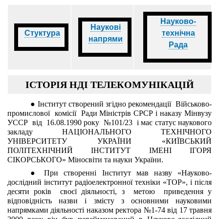
Науково-
Наукові
Стуктура
технічна
напрями
Рада
ІСТОРІЯ НДІ ТЕЛЕКОМУНІКАЦІЙ
● Інститут створений згідно рекомендації  Військово-
промислової  комісії  Ради Міністрів СРСР і наказу Мінвузу 
УССР  від  16.08.1990 року  №101/23  і має статус наукового 
закладу НАЦІОНАЛЬНОГО ТЕХНІЧНОГО 
УНІВЕРСИТЕТУ УКРАЇНИ «КИЇВСЬКИЙ 
ПОЛІТЕХНІЧНИЙ ІНСТИТУТ ІМЕНІ ІГОРЯ 
СІКОРСЬКОГО» Міносвіти та науки України.
● При створенні Інститут мав назву «Науково-
дослідний інститут радіоелектронної техніки «ТОР», і після 
десяти років  своєї діяльності, з  метою  приведення у 
відповідність назви і змісту з основними науковими 
напрямками діяльності наказом ректора №1-74 від 17 травня 