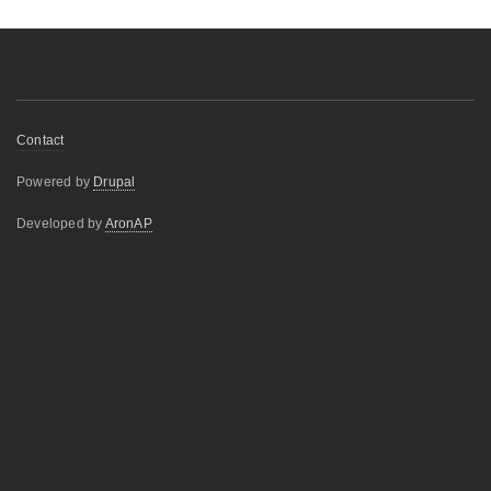
Меню
Contact
нижнього
Powered by
Drupal
колонтитулу
Developed by
AronAP