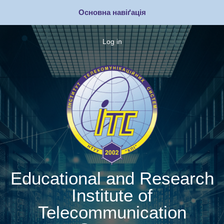
Skip
Основна навіґація
to
main
content
Log in
Меню
облікового
запису
користувача
Educational and Research
Institute of
Telecommunication