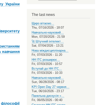
Select
ту України
your
language
The last news
Щиро вітаємо…
Thu, 07/16/2026 - 18:07
іверситету
Навчально-науковий…
Mon, 07/20/2026 - 21:59
🚀 Штучний інтелект…
Sat, 07/04/2026 - 13:21
ристанням
Нова міждисциплінарна…
а навчання
Fri, 07/03/2026 - 11:20
НН ІТС розширює…
Fri, 07/03/2026 - 10:57
Вступай до НН ІТС…
Fri, 07/03/2026 - 10:33
Навчально-науковий…
Sun, 06/28/2026 - 08:17
KPI Open Day 27 червня…
Tue, 06/16/2026 - 23:17
Панельна дискусія «…
Fri, 06/05/2026 - 00:40
 філософії
Студенти НН ІТС стали…