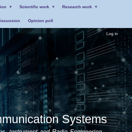
ion
Scientific work
Research work
discussion
Opinion poll
Log in
ommunication Systems
ions, Іnstrument and Radio Engineering