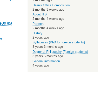
2 months ago
Dean's Office Composition
2 months 3 weeks ago
About ITS
2 months 4 weeks ago
федр та
Partners
2 months 4 weeks ago
History
2 years ago
в
Syllabuses (PhD for foreign students)
3 years 3 months ago
Doctor of Philosophy (Foreign students)
3 years 5 months ago
General information
4 years ago