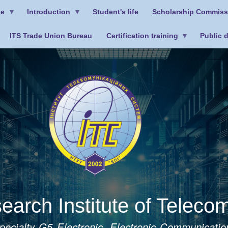
Skip
ce
Introduction
Student's life
Scholarship Commiss
to
main
ITS Trade Union Bureau
Certification training
Public 
content
earch Institute of Telec
n specialty G5 Electronic, Electronic Communicat