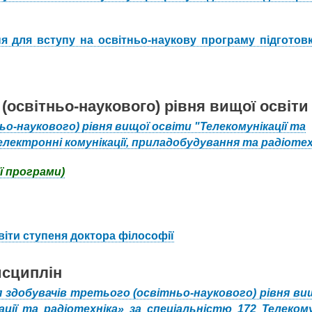
 для вступу на освітньо-наукову програму підготов
(освітньо-наукового) рівня вищої освіти
-наукового) рівня вищої освіти "Телекомунікації та
електронні комунікації, приладобудування та радіотех
ї програми)
віти ступеня доктора філософії
исциплін
 здобувачів третього (освітньо-наукового) рівня ви
ії та радіотехніка» за спеціальністю 172 Телекому