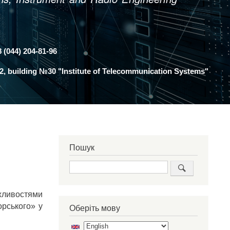
8 (044) 204-81-96
y 2, building №30 "Institute of Telecommunication Systems"
Пошук
Search
ожливостями
орського» у
Оберіть мову