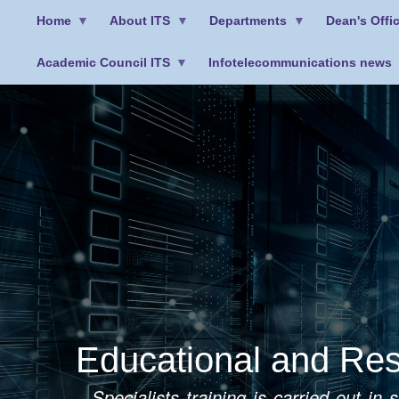
Home
About ITS
Departments
Dean's Offi
Academic Council ITS
Infotelecommunications news
Меню
облікового
запису
користувача
Educational and Res
Specialists training is carried out i