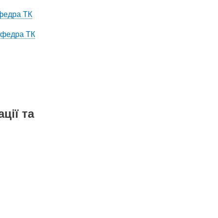
афедра ТК
кафедра ТК
ції та