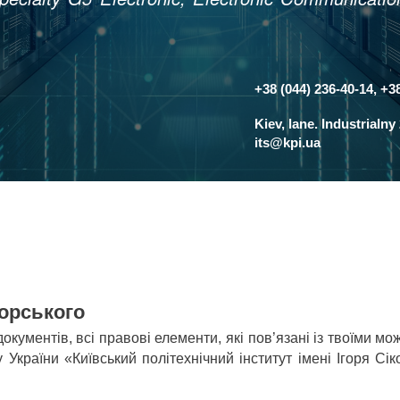
+38 (044) 236-40-14, +3
Контакти
Kiev, lane. Industrialn
its@kpi.ua
корського
документів, всі правові елементи, які пов’язані із твоїми м
 України «Київський політехнічний інститут імені Ігоря Сік