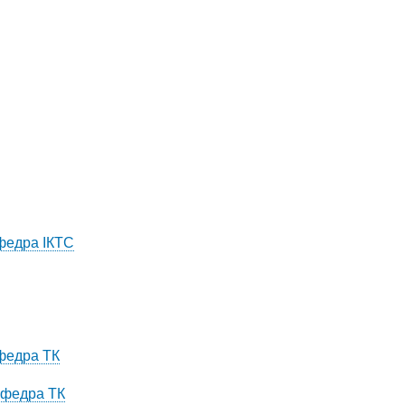
афедра ІКТС
афедра ТК
кафедра ТК