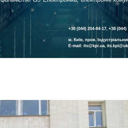
+38 (044) 204-84-17, +38 (044)
Контакти
м. Київ, пров. Індустріальн
E-mail:
its@kpi.ua
,
its.kpi@uk