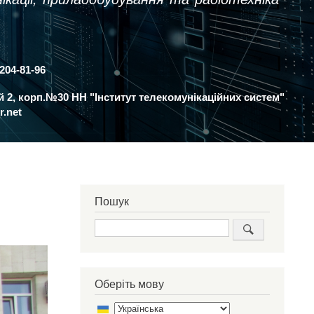
 204-81-96
ий 2, корп.№30 НН "Інститут телекомунікаційних систем"
r.net
Пошук
Пошук
Оберіть мову