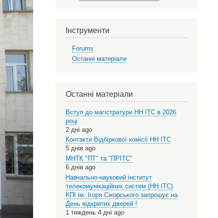
Select
your
language
Інструменти
Forums
Останні матеріали
Останні матеріали
Вступ до магістратури НН ІТС в 2026
році
2 дні ago
Контакти Відбіркової комісії НН ІТС
5 днів ago
МНТК "ПТ" та "ПРІТС"
6 днів ago
Навчально-науковий інститут
телекомунікаційних систем (НН ІТС)
КПІ ім. Ігоря Сікорського запрошує на
День відкритих дверей !
1 тиждень 4 дні ago