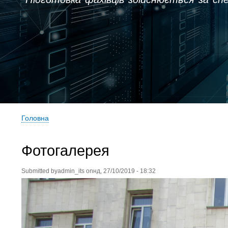
Головна
Рядок
навіґації
Фотогалерея
Submitted by
admin_its
on
нд, 27/10/2019 - 18:32