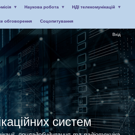
місія
Наукова робота
НДІ телекомунікацій
ке обговорення
Соцопитування
Вхід
ікаційних систем
ікації, приладобудування та радіотехніка