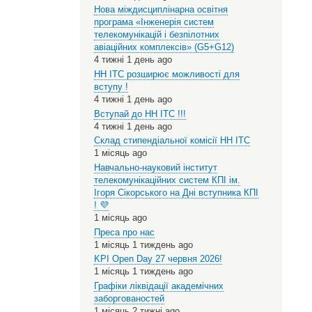
Нова міждисциплінарна освітня
програма «Інженерія систем
телекомунікацій і безпілотних
авіаційних комплексів» (G5+G12)
4 тижні 1 день ago
НН ІТС розширює можливості для
вступу !
4 тижні 1 день ago
Вступай до НН ІТС !!!
4 тижні 1 день ago
Склад стипендіальної комісії НН ІТС
1 місяць ago
Навчально-науковий інститут
телекомунікаційних систем КПІ ім.
Ігоря Сікорського на Дні вступника КПІ
! 💜
1 місяць ago
Преса про нас
1 місяць 1 тиждень ago
KPI Open Day 27 червня 2026!
1 місяць 1 тиждень ago
Графіки ліквідації академічних
заборгованостей
1 місяць 2 тижні ago