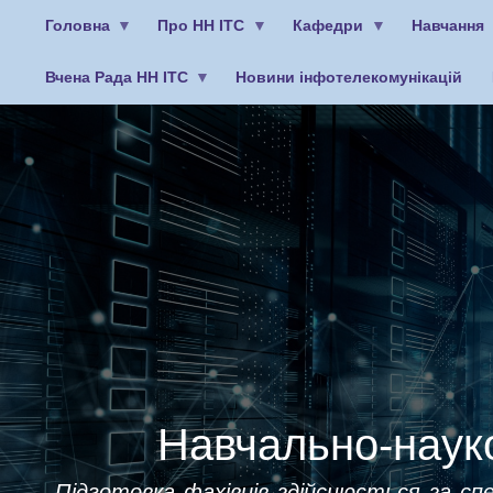
Головна
Про НН ІТС
Кафедри
Навчання
Вчена Рада НН ІТС
Новини інфотелекомунікацій
Меню
облікового
запису
користувача
Навчально-науко
Підготовка фахівців здійснюється за спе