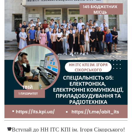
Вступай до НН ІТС КПІ ім. Ігоря Сікорського!