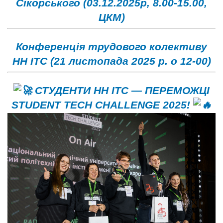
Сікорського (03.12.2025р, 8.00-15.00,
ЦКМ)
Конференція трудового колективу
НН ІТС (21 листопада 2025 р. о 12-00)
СТУДЕНТИ НН ІТС — ПЕРЕМОЖЦІ
STUDENT TECH CHALLENGE 2025!