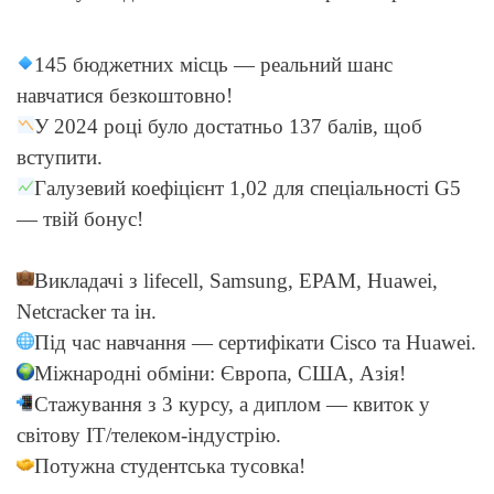
145 бюджетних місць — реальний шанс
навчатися безкоштовно!
У 2024 році було достатньо 137 балів, щоб
вступити.
Галузевий коефіцієнт 1,02 для спеціальності G5
— твій бонус!
Викладачі з lifecell, Samsung, EPAM, Huawei,
Netcracker та ін.
Під час навчання — сертифікати Cisco та Huawei.
Міжнародні обміни: Європа, США, Азія!
Стажування з 3 курсу, а диплом — квиток у
світову IT/телеком-індустрію.
Потужна студентська тусовка!