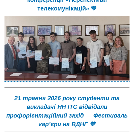
телекомунікацій» 💙
21 травня 2026 року студенти та
викладачі НН ІТС відвідали
профорієнтаційний захід — Фестиваль
кар’єри на ВДНГ 💙