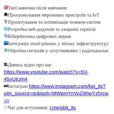
Твої навички після навчання:
Програмування мережевих пристроїв та IoT
Проєктування та оптимізація телеком-систем
Розробка веб-додатків та хмарних сервісів
Кібербезпека цифрових мереж
Інтеграція smart-рішень у міську інфраструктуру
Обробка сигналів у супутникових і радіоканалах
Дивись відео про нас
https://www.youtube.com/watch?v=5V-
45oUtUm4
Інстаграм
https://www.instagram.com/kpi_its?
utm_source=qr&igsh=MWpmYnVoZWIwYzhrcw
==
Чат для вступників:
t.me/abit_its