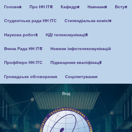
Перейти
Головна
Про НН ІТС
Кафедри
Навчання
Вступ
до
основного
Студентська рада НН ІТС
Стипендіальна комісія
вмісту
Наукова робота
НДІ телекомунікацій
Вчена Рада НН ІТС
Новини інфотелекомунікацій
Профбюро НН ІТС
Підвищення кваліфікації
Громадське обговорення
Соцопитування
Вхід
Меню
облікового
запису
користувача