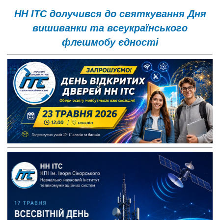
НН ІТС долучився до святкування Дня
вишиванки та всеукраїнського
флешмобу єдності