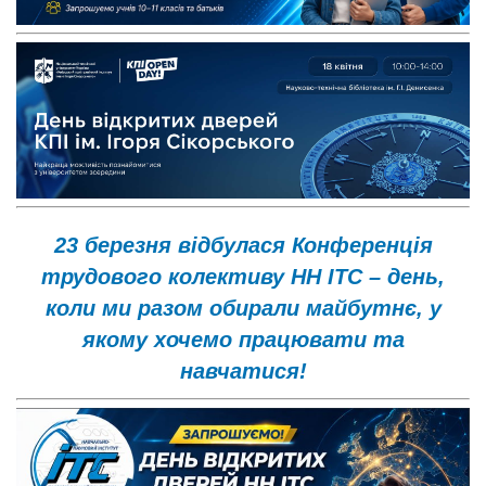
23 березня відбулася Конференція
трудового колективу НН ІТС – день,
коли ми разом обирали майбутнє, у
якому хочемо працювати та
навчатися!