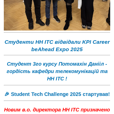
Студенти НН ІТС відвідали KPI Career
beAhead Expo 2025
Cтудент 3го курсу Потомахін Данііл -
гордість кафедри телекомунікацій та
НН ІТС !
🎉 Student Tech Challenge 2025 стартував!
Новим в.о. директора НН ІТС призначено