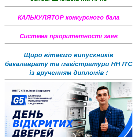
КАЛЬКУЛЯТОР конкурсного бала
Систе
ма пріоритетності заяв
Щиро вітаємо випускників
бакалаврату та магістратури НН ІТС
із врученням дипломів !