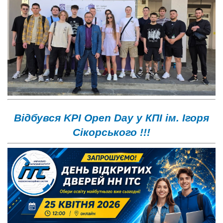
Відбувся KPI Open Day у КПІ ім. Ігоря
Сікорського !!!