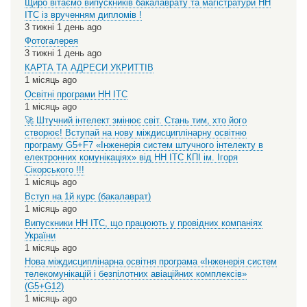
Щиро вітаємо випускників бакалаврату та магістратури НН
ІТС із врученням дипломів !
3 тижні 1 день ago
Фотогалерея
3 тижні 1 день ago
КАРТА ТА АДРЕСИ УКРИТТІВ
1 місяць ago
Освітні програми НН ІТС
1 місяць ago
🚀 Штучний інтелект змінює світ. Стань тим, хто його
створює! Вступай на нову міждисциплінарну освітню
програму G5+F7 «Інженерія систем штучного інтелекту в
електронних комунікаціях» від НН ІТС КПІ ім. Ігоря
Сікорського !!!
1 місяць ago
Вступ на 1й курс (бакалаврат)
1 місяць ago
Випускники НН ІТС, що працюють у провідних компаніях
України
1 місяць ago
Нова міждисциплінарна освітня програма «Інженерія систем
телекомунікацій і безпілотних авіаційних комплексів»
(G5+G12)
1 місяць ago