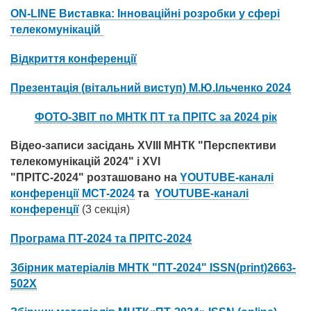
ON-LINE Виставка: Інноваційні розробки у сфері
телекомунікацій
Відкриття конференції
Презентація (вітальний виступ) М.Ю.Ільченко 2024
ФОТО-ЗВІТ по МНТК ПТ та ПРІТС за 2024 рік
Відео-записи засідань ХV
II
І МНТК "Перспективи
телекомунікацій 2024" і ХV
I
"ПРІТС-2024" розташовано на
YOUTUBE-каналі
конференці
ї
МСТ-2024
та
YOUTUBE-каналі
конференці
ї
(3 секція)
Програма ПТ-2024 та ПРІТС-2024
Збірник матеріалів МНТК "ПТ-2024" ISSN(рrint)2663-
502X