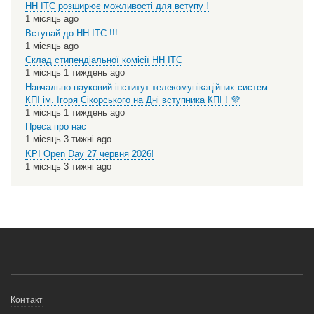
НН ІТС розширює можливості для вступу !
1 місяць ago
Вступай до НН ІТС !!!
1 місяць ago
Склад стипендіальної комісії НН ІТС
1 місяць 1 тиждень ago
Навчально-науковий інститут телекомунікаційних систем
КПІ ім. Ігоря Сікорського на Дні вступника КПІ ! 💜
1 місяць 1 тиждень ago
Преса про нас
1 місяць 3 тижні ago
KPI Open Day 27 червня 2026!
1 місяць 3 тижні ago
Меню
Контакт
нижнього