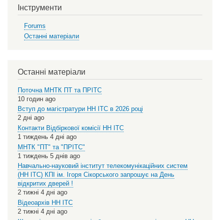
Інструменти
Forums
Останні матеріали
Останні матеріали
Поточна МНТК ПТ та ПРІТС
10 годин ago
Вступ до магістратури НН ІТС в 2026 році
2 дні ago
Контакти Відбіркової комісії НН ІТС
1 тиждень 4 дні ago
МНТК "ПТ" та "ПРІТС"
1 тиждень 5 днів ago
Навчально-науковий інститут телекомунікаційних систем
(НН ІТС) КПІ ім. Ігоря Сікорського запрошує на День
відкритих дверей !
2 тижні 4 дні ago
Відеоархів НН ІТС
2 тижні 4 дні ago