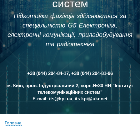
систем
Підготовка фахівців здійснюється за
спеціальністю G5 Електроніка,
електронні комунікації, приладобудування
та радіотехніка
+38 (044) 204-84-17, +38 (044) 204-81-96
Контакти
м. Київ, пров. Індустріальний 2, корп.№30 НН "Інститут
телекомунікаційних систем"
E-mail:
its@kpi.ua
,
its.kpi@ukr.net
Головна
Рядок
навіґації