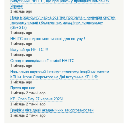
Випускники НН ІТС, що працюють у провідних компаніях
України
1 місяць ago
Нова міждисциплінарна освітня програма «Інженерія систем
телекомунікацій і безпілотних авіаційних комплексів»
(G5+G12)
1 місяць ago
НН ІТС розширює можливості для вступу !
1 місяць ago
Вступай до НН ІТС !!!
1 місяць ago
Склад стипендіальної комісії НН ІТС
1 місяць ago
Навчально-науковий інститут телекомунікаційних систем
КПІ ім. Ігоря Сікорського на Дні вступника КПІ ! 💜
1 місяць ago
Преса про нас
1 місяць 2 тижні ago
KPI Open Day 27 червня 2026!
1 місяць 2 тижні ago
Графіки ліквідації академічних заборгованостей
1 місяць 2 тижні ago