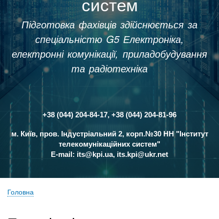
систем
Підготовка фахівців здійснюється за
спеціальністю G5 Електроніка,
електронні комунікації, приладобудування
та радіотехніка
+38 (044) 204-84-17, +38 (044) 204-81-96
Контакти
м. Київ, пров. Індустріальний 2, корп.№30 НН "Інститут
телекомунікаційних систем"
E-mail:
its@kpi.ua
,
its.kpi@ukr.net
Головна
Рядок
навіґації