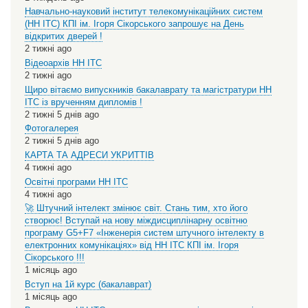
Навчально-науковий інститут телекомунікаційних систем
(НН ІТС) КПІ ім. Ігоря Сікорського запрошує на День
відкритих дверей !
2 тижні ago
Відеоархів НН ІТС
2 тижні ago
Щиро вітаємо випускників бакалаврату та магістратури НН
ІТС із врученням дипломів !
2 тижні 5 днів ago
Фотогалерея
2 тижні 5 днів ago
КАРТА ТА АДРЕСИ УКРИТТІВ
4 тижні ago
Освітні програми НН ІТС
4 тижні ago
🚀 Штучний інтелект змінює світ. Стань тим, хто його
створює! Вступай на нову міждисциплінарну освітню
програму G5+F7 «Інженерія систем штучного інтелекту в
електронних комунікаціях» від НН ІТС КПІ ім. Ігоря
Сікорського !!!
1 місяць ago
Вступ на 1й курс (бакалаврат)
1 місяць ago