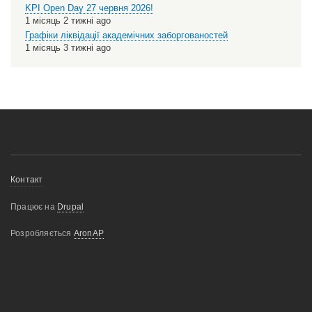
KPI Open Day 27 червня 2026!
1 місяць 2 тижні ago
Графіки ліквідації академічних заборгованостей
1 місяць 3 тижні ago
Меню
Контакт
нижнього
Працює на
Drupal
колонтитулу
Розробляється
AronAP