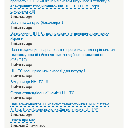
програму G5+F7 «Інженерія систем штучного інтелекту в
електронних комунікаціях» від НН ІТС КПІ ім. Ігоря
Сікорського !!!
1 місяць ago
Вступ на 1й курс (бакалаврат)
1 місяць ago
Випускники НН ІТС, що працюють у провідних компаніях
України
1 місяць ago
Нова міждисциплінарна освітня програма «Інженерія систем
телекомунікацій і безпілотних авіаційних комплексів»
(G5+G12)
1 місяць ago
НН ІТС розширює можливості для вступу !
1 місяць ago
Вступай до НН ІТС !!!
1 місяць ago
Склад стипендіальної комісії НН ІТС
1 місяць ago
Навчально-науковий інститут телекомунікаційних систем
КПІ ім. Ігоря Сікорського на Дні вступника КПІ ! 💜
1 місяць ago
Преса про нас
1 місяць 2 тижні ago