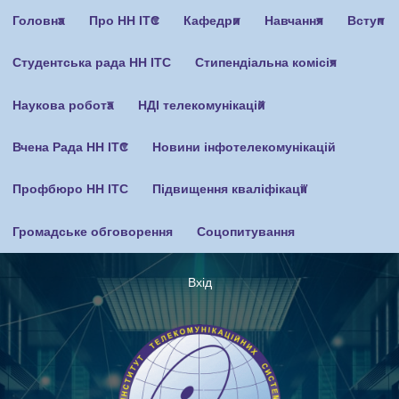
Перейти
Головна
Про НН ІТС
Кафедри
Навчання
Вступ
до
основного
Студентська рада НН ІТС
Стипендіальна комісія
вмісту
Наукова робота
НДІ телекомунікацій
Вчена Рада НН ІТС
Новини інфотелекомунікацій
Профбюро НН ІТС
Підвищення кваліфікації
Громадське обговорення
Соцопитування
Вхід
Меню
облікового
запису
користувача