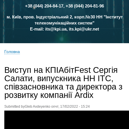
+38 (044) 204-84-17, +38 (044) 204-81-96
Контакти
м. Київ, пров. Індустріальний 2, корп.№30 НН "Інститут
телекомунікаційних систем"
E-mail:
its@kpi.ua
,
its.kpi@ukr.net
Головна
Рядок
навіґації
Виступ на КПІАбітFest Сергія
Салати, випускника НН ІТС,
співзасновника та директора з
розвитку компанії Ardix
Submitted by
Gleb Avdeyenko
on
чт, 17/02/2022 - 15:24