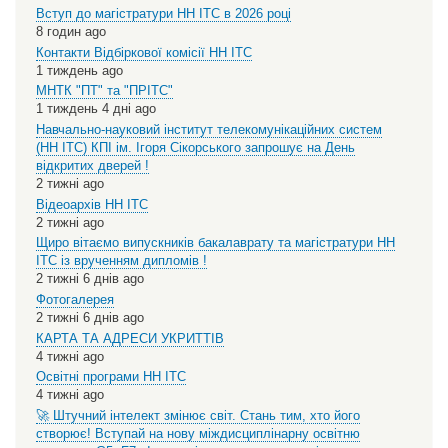
Вступ до магістратури НН ІТС в 2026 році
8 годин ago
Контакти Відбіркової комісії НН ІТС
1 тиждень ago
МНТК "ПТ" та "ПРІТС"
1 тиждень 4 дні ago
Навчально-науковий інститут телекомунікаційних систем
(НН ІТС) КПІ ім. Ігоря Сікорського запрошує на День
відкритих дверей !
2 тижні ago
Відеоархів НН ІТС
2 тижні ago
Щиро вітаємо випускників бакалаврату та магістратури НН
ІТС із врученням дипломів !
2 тижні 6 днів ago
Фотогалерея
2 тижні 6 днів ago
КАРТА ТА АДРЕСИ УКРИТТІВ
4 тижні ago
Освітні програми НН ІТС
4 тижні ago
🚀 Штучний інтелект змінює світ. Стань тим, хто його
створює! Вступай на нову міждисциплінарну освітню