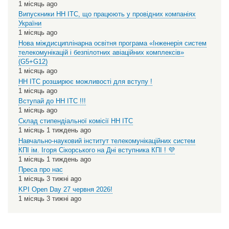
1 місяць ago
Випускники НН ІТС, що працюють у провідних компаніях
України
1 місяць ago
Нова міждисциплінарна освітня програма «Інженерія систем
телекомунікацій і безпілотних авіаційних комплексів»
(G5+G12)
1 місяць ago
НН ІТС розширює можливості для вступу !
1 місяць ago
Вступай до НН ІТС !!!
1 місяць ago
Склад стипендіальної комісії НН ІТС
1 місяць 1 тиждень ago
Навчально-науковий інститут телекомунікаційних систем
КПІ ім. Ігоря Сікорського на Дні вступника КПІ ! 💜
1 місяць 1 тиждень ago
Преса про нас
1 місяць 3 тижні ago
KPI Open Day 27 червня 2026!
1 місяць 3 тижні ago