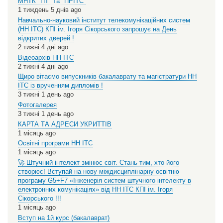
МНТК "ПТ" та "ПРІТС"
1 тиждень 5 днів ago
Навчально-науковий інститут телекомунікаційних систем
(НН ІТС) КПІ ім. Ігоря Сікорського запрошує на День
відкритих дверей !
2 тижні 4 дні ago
Відеоархів НН ІТС
2 тижні 4 дні ago
Щиро вітаємо випускників бакалаврату та магістратури НН
ІТС із врученням дипломів !
3 тижні 1 день ago
Фотогалерея
3 тижні 1 день ago
КАРТА ТА АДРЕСИ УКРИТТІВ
1 місяць ago
Освітні програми НН ІТС
1 місяць ago
🚀 Штучний інтелект змінює світ. Стань тим, хто його
створює! Вступай на нову міждисциплінарну освітню
програму G5+F7 «Інженерія систем штучного інтелекту в
електронних комунікаціях» від НН ІТС КПІ ім. Ігоря
Сікорського !!!
1 місяць ago
Вступ на 1й курс (бакалаврат)