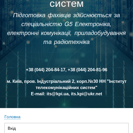
систем
Підготовка фахівців здійснюється за
спеціальністю G5 Електроніка,
електронні комунікації, приладобудування
та радіотехніка
+38 (044) 204-84-17, +38 (044) 204-81-96
Контакти
м. Київ, пров. Індустріальний 2, корп.№30 НН "Інститут
телекомунікаційних систем"
E-mail:
its@kpi.ua
,
its.kpi@ukr.net
Головна
Рядок
Вхід
(активна
навіґації