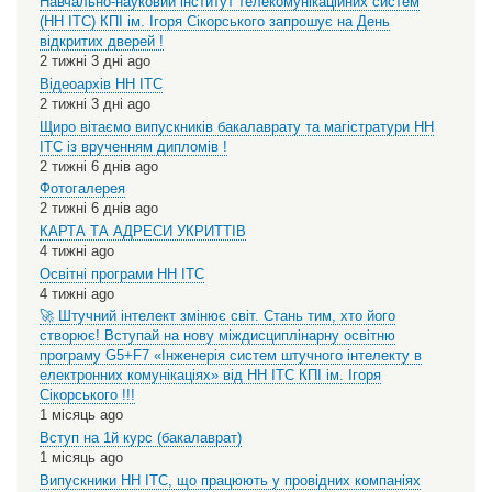
Навчально-науковий інститут телекомунікаційних систем
(НН ІТС) КПІ ім. Ігоря Сікорського запрошує на День
відкритих дверей !
2 тижні 3 дні ago
Відеоархів НН ІТС
2 тижні 3 дні ago
Щиро вітаємо випускників бакалаврату та магістратури НН
ІТС із врученням дипломів !
2 тижні 6 днів ago
Фотогалерея
2 тижні 6 днів ago
КАРТА ТА АДРЕСИ УКРИТТІВ
4 тижні ago
Освітні програми НН ІТС
4 тижні ago
🚀 Штучний інтелект змінює світ. Стань тим, хто його
створює! Вступай на нову міждисциплінарну освітню
програму G5+F7 «Інженерія систем штучного інтелекту в
електронних комунікаціях» від НН ІТС КПІ ім. Ігоря
Сікорського !!!
1 місяць ago
Вступ на 1й курс (бакалаврат)
1 місяць ago
Випускники НН ІТС, що працюють у провідних компаніях