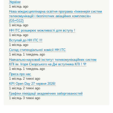
України
1 місяць ago
Нова міждисциплінарна освітня програма «Інженерія систем
телекомунікацій і безпілотних авіаційних комплексів»
(G5+G12)
1 місяць ago
НН ІТС розширює можливості для вступу !
1 місяць ago
Вступай до НН ІТС !!!
1 місяць ago
Склад стипендіальної комісії НН ІТС
1 місяць 1 тиждень ago
Навчально-науковий інститут телекомунікаційних систем
КПІ ім. Ігоря Сікорського на Дні вступника КПІ ! 💜
1 місяць 1 тиждень ago
Преса про нас
1 місяць 2 тижні ago
KPI Open Day 27 червня 2026!
1 місяць 2 тижні ago
Графіки ліквідації академічних заборгованостей
1 місяць 3 тижні ago