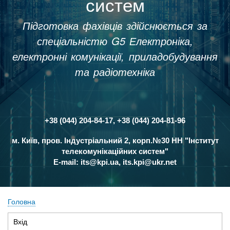
систем
Підготовка фахівців здійснюється за
спеціальністю G5 Електроніка,
електронні комунікації, приладобудування
та радіотехніка
+38 (044) 204-84-17, +38 (044) 204-81-96
Контакти
м. Київ, пров. Індустріальний 2, корп.№30 НН "Інститут
телекомунікаційних систем"
E-mail:
its@kpi.ua
,
its.kpi@ukr.net
Головна
Рядок
Вхід
(активна
навіґації